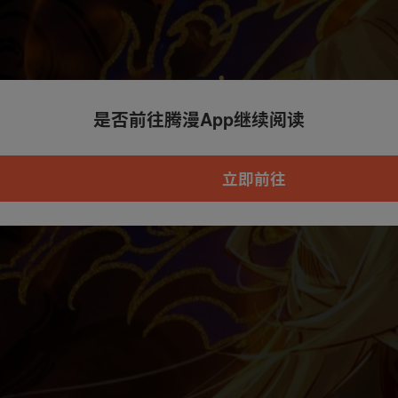
是否前往腾漫App继续阅读
本章节仅支持App阅读，可打开App新用
户7天免费看
立即前往