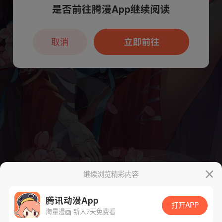
是否前往腾漫App继续阅读
本章节仅支持App阅读，可打开App新用
户7天免费看
取消
立即前往
继续浏览精彩内容
腾讯动漫App
打开APP
海量漫画 新人7天免费看
App免费看