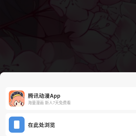
腾讯动漫App
海量漫画 新人7天免费看
在此处浏览