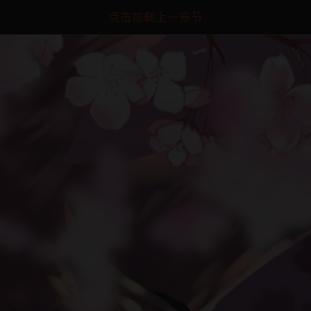
点击加载上一章节