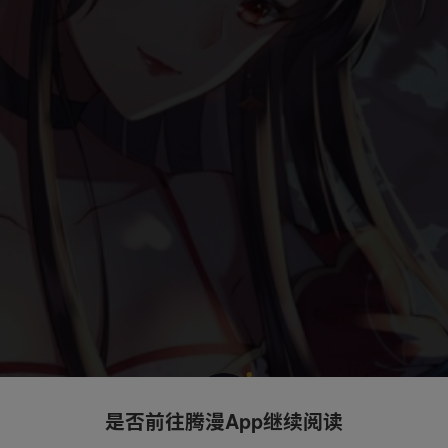
是否前往腾漫App继续阅读