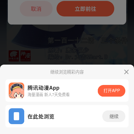
本章节仅支持App阅读，可打开App新用
户7天免费看
取消
立即前往
继续浏览精彩内容
下一话
腾漫App免费看
腾讯动漫App
打开APP
海量漫画 新人7天免费看
App免费看
在此处浏览
继续
126话 1/1