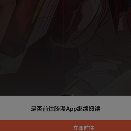
是否前往腾漫App继续阅读
本章节仅支持App阅读，可打开App新用
户7天免费看
立即前往