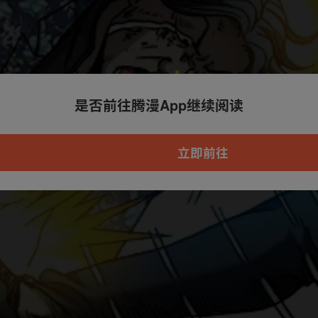
是否前往腾漫App继续阅读
本章节仅支持App阅读，可打开App新用
户7天免费看
立即前往