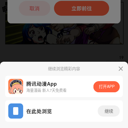
本章节仅支持App阅读，可打开App新用
户7天免费看
取消
立即前往
继续浏览精彩内容
下一话
腾漫App免费看
腾讯动漫App
打开APP
海量漫画 新人7天免费看
App免费看
在此处浏览
继续
421话 1/1