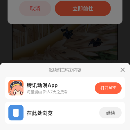
本章节仅支持App阅读，可打开App新用
户7天免费看
取消
立即前往
继续浏览精彩内容
下一话
腾漫App免费看
腾讯动漫App
打开APP
海量漫画 新人7天免费看
App免费看
在此处浏览
继续
94话 1/1