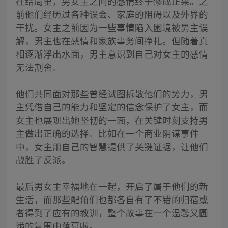
在结局里，男女主之间的感情终于修成正果。之
前他们经历过各种误会、家庭的阻碍以及外界的
干扰。女主之前因为一些事情陷入困境被男主误
解，男主也在感情和家族事务间挣扎。但随着真
相逐渐浮出水面，男主意识到自己对女主的感情
无法割舍。
他们共同面对那些曾经试图拆散他们的势力，男
主凭借自己的能力和坚定的信念保护了女主，而
女主也展现出她坚韧的一面，在关键时刻支持男
主做出正确的选择。比如在一个商业阴谋事件
中，女主用自己的智慧提供了关键证据，让他们
战胜了反派。
最后男女主幸福地在一起，开启了属于他们的新
生活，而那些配角们也都各自有了不错的归宿或
者得到了应有的教训，整个故事在一个温馨又圆
满的氛围中落幕啦。