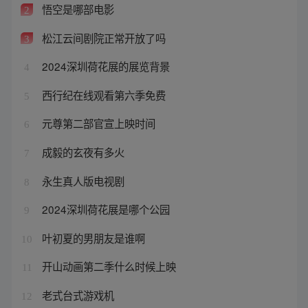
悟空是哪部电影
2
松江云间剧院正常开放了吗
3
2024深圳荷花展的展览背景
4
西行纪在线观看第六季免费
5
元尊第二部官宣上映时间
6
成毅的玄夜有多火
7
永生真人版电视剧
8
2024深圳荷花展是哪个公园
9
叶初夏的男朋友是谁啊
10
开山动画第二季什么时候上映
11
老式台式游戏机
12