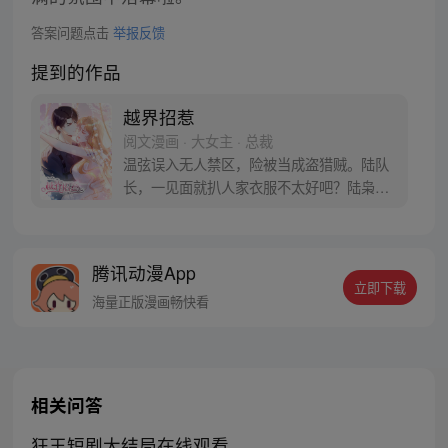
答案问题点击
举报反馈
提到的作品
越界招惹
阅文漫画 · 大女主 · 总裁
温弦误入无人禁区，险被当成盗猎贼。陆队
长，一见面就扒人家衣服不太好吧？陆枭冷
脸看着面前这个大胆的女人，夜袭、强吻、
勾引……还有什么是她做不出来的？更有富
二代追求者惨变王牌助攻！然而正义的阳光
腾讯动漫App
背后，罪恶的威胁逐渐逼近……
立即下载
海量正版漫画畅快看
相关问答
狂王短剧大结局在线观看