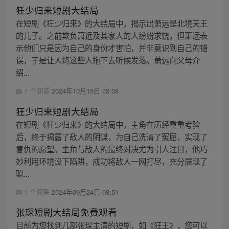
狅少归来短剧大结局
在短剧《狂少归来》的大结局中，揭示出萧远是北境天王
的儿子。之前欺负萧远及其家人的人纷纷求饶，但萧远表
示他们只是因为自己的身份才害怕，并非意识到自己的错
误，于是让人将这些人拖下去听候发落。萧远向父母介
绍...
1 个回答
2024年10月15日 03:08
狂少归来短剧大结局
在短剧《狂少归来》的大结局中，主角在历经重重考验
后，终于揭露了敌人的阴谋，为自己洗清了冤屈，实现了
复仇的愿望。主角与敌人的最终对决尤为引人注目，他巧
妙利用环境设下陷阱，成功将敌人一网打尽，充分展现了
聪...
1 个回答
2024年09月24日 08:51
张琛短剧大结局免费观看
目前为您找到几部张琛主演的短剧，如《狂王》，您可以