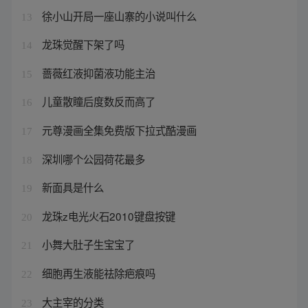
徐小山开局一座山寨的小说叫什么
13
龙珠觉醒下架了吗
14
蔷薇红液抑菌液功能主治
15
儿童散瞳后度数反而高了
16
元尊漫画全集免费版下拉式酷漫画
17
深圳哪个公园荷花最多
18
新面具是什么
19
龙珠z电光火石2010键盘按键
20
小舞大肚子生宝宝了
21
细胞再生液能祛除疤痕吗
22
大主宰的分类
23