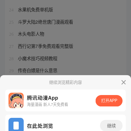
水果机免费单机版
24
斗罗大陆2绝世唐门漫画观看
25
木头电影人物
26
西行记第7季免费观看完整版
27
小魔术技巧视频教程
28
传奇白嫖是什么意思
29
狐妖小红娘之守护者是谁
继续浏览精彩内容
30
腾讯动漫App
打开APP
海量漫画 新人7天免费看
腾讯漫画
起点读书
QQ阅读
网站备案/许可证号：粤B2-20090059-5
在此处浏览
继续