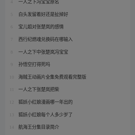
一人之下冯宝宝原名
4
白头发留着好还是扯掉好
5
宝儿姐对张楚岚的感情
6
西行纪燃魂兑换码在哪输入
7
一人之下中张楚岚冯宝宝
8
孙悟空打得死吗
9
海贼王动画片全集免费观看完整版
10
一人之下张楚岚把柴
11
狐妖小红娘漫画哪一年出的
12
狐妖小红娘每个人多少岁了
13
航海王分集目录简介
14