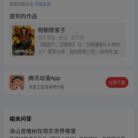
答案问题点击
举报反馈
提到的作品
明朝败家子
阅文漫画 · 迪化 · 无节操
【每周六、日更新】 Q：方继藩是什么样的
人？ 将军父亲：我的败家儿哎，呜呜呜 皇帝
陛下：他一张嘴，我就头疼。一迈腿，我都
想跑 太子殿下：都怪他，害我天天挨批 方继
藩：朋友们，我来了，大家想我吗？ 将军父
腾讯动漫App
亲，皇帝陛下，太子殿下：咱们快闪！！
立即下载
《明朝败家子》实体漫画书卷一、卷二，全
海量正版漫画畅快看
网火爆售卖中！
相关问答
涂山苦情树在现实世界哪里