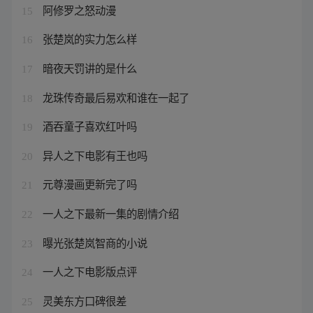
阿修罗之怒动漫
15
张楚岚的实力怎么样
16
暗夜天罚讲的是什么
17
龙珠传奇最后易欢和谁在一起了
18
酒吞童子喜欢红叶吗
19
异人之下电影有王也吗
20
元尊漫画更新完了吗
21
一人之下最新一集的剧情介绍
22
曝光张楚岚智商的小说
23
一人之下电影版点评
24
灵美东方口碑很差
25