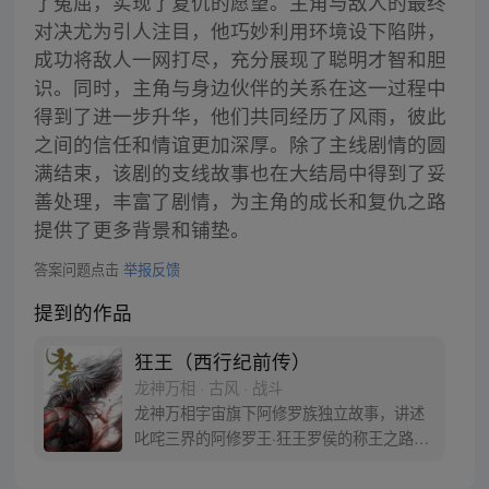
了冤屈，实现了复仇的愿望。主角与敌人的最终
对决尤为引人注目，他巧妙利用环境设下陷阱，
成功将敌人一网打尽，充分展现了聪明才智和胆
识。同时，主角与身边伙伴的关系在这一过程中
得到了进一步升华，他们共同经历了风雨，彼此
之间的信任和情谊更加深厚。除了主线剧情的圆
满结束，该剧的支线故事也在大结局中得到了妥
善处理，丰富了剧情，为主角的成长和复仇之路
提供了更多背景和铺垫。
答案问题点击
举报反馈
提到的作品
狂王（西行纪前传）
龙神万相 · 古风 · 战斗
龙神万相宇宙旗下阿修罗族独立故事，讲述
叱咤三界的阿修罗王·狂王罗侯的称王之路。
天生脆弱的阿修罗少年有鱼惨遭神秘阿修罗
突然灭族，自己也被强行带走进行地狱式的