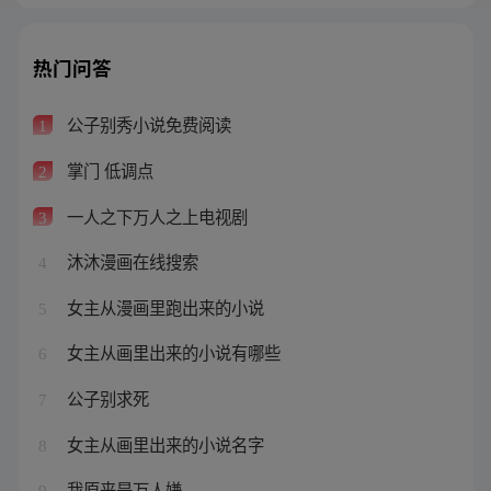
热门问答
公子别秀小说免费阅读
1
掌门 低调点
2
一人之下万人之上电视剧
3
沐沐漫画在线搜索
4
女主从漫画里跑出来的小说
5
女主从画里出来的小说有哪些
6
公子别求死
7
女主从画里出来的小说名字
8
我原来是万人嫌
9