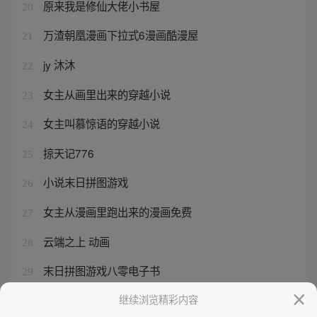
原来我是修仙大佬小书屋
20
万渣朝凰漫画下拉式6漫画酷漫屋
21
jy 沐沐
22
女主从画里出来的穿越小说
23
女主叫慕惊语的穿越小说
24
掠天记776
25
小说末日拼图游戏
26
女主从漫画里跑出来的漫画免费
27
云端之上 动画
28
末日拼图游戏八零电子书
29
掠天记无弹窗在线阅读全文
继续浏览精彩内容
30