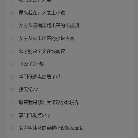
原来我在万人之上小说
10
女主从漫画里跑出来的电视剧
11
女主从画里出来的小说古言
12
公子别急全文在线阅读
13
《公子别动》
14
掌门低调点结局了吗
15
掠天记77.
16
原来我是修仙大佬赵小北境界
17
掌门低调点317
18
女主叫沐沐的穿越小说将家庶女
19