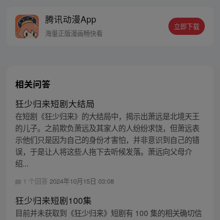
磨炼。经历无数次死亡与重生，蜕变的少年
腾讯动漫App
有鱼最终背负挚友的信念成为阿修罗王—狂
立即下载
王，更名罗侯。天界与阿修罗的百年大战随
海量正版漫画畅快看
之爆发，少年新王能否担起重任
相关问答
狅少归来短剧大结局
在短剧《狂少归来》的大结局中，揭示出萧远是北境天王
的儿子。之前欺负萧远及其家人的人纷纷求饶，但萧远表
示他们只是因为自己的身份才害怕，并非意识到自己的错
误，于是让人将这些人拖下去听候发落。萧远向父母介
绍...
1 个回答
2024年10月15日 03:08
狂少归来短剧100集
目前并未获取到《狂少归来》短剧有 100 集的相关确切信