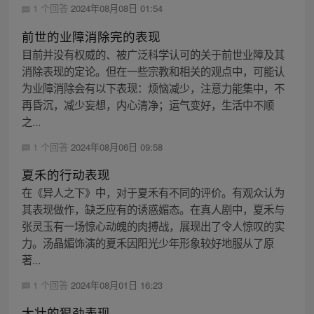
1 个回答
2024年08月08日 01:54
前世的业障消除完的表现
目前并没有权威的、被广泛科学认可的关于前世业障及其
消除表现的定论。但在一些宗教和相关的观点中，可能认
为业障消除会有以下表现：烦恼减少，注意力能集中，不
再昏沉，减少妄想，内心清净；运气变好，生活中不顺
之...
1 个回答
2024年08月06日 09:58
夏禾的行动表现
在《异人之下》中，对于夏禾有不同的评价。有观众认为
其表现做作，缺乏应有的诱惑媚态。在真人剧中，夏禾与
张灵玉有一场惊心动魄的肉搏战，展现出了令人惊叹的实
力。汤晶媚饰演的夏禾因阳光少年形象较好地服从了原
著...
1 个回答
2024年08月01日 16:23
大壮的狠劲表现