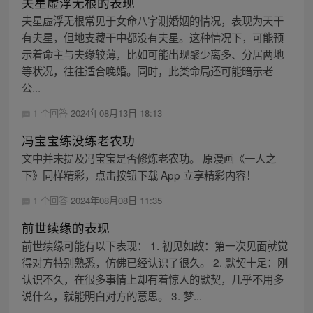
夫星虚浮无根的表现
夫星虚浮无根常见于女命八字测婚姻的情况，表现为天干
有夫星，但地支藏干中都没有夫星。这种情况下，可能预
示着命主与夫缘较薄，比如可能出现聚少离多、分居两地
等状况，往往适合晚婚。同时，此类命局还可能暗示老
公...
1 个回答
2024年08月13日 18:13
冯宝宝练没练老农功
文中并未提及冯宝宝是否修炼老农功。 原漫画《一人之
下》同样精彩，点击按钮下载 App 立享精彩内容！
1 个回答
2024年08月08日 11:35
前世续缘的表现
前世续缘可能有以下表现： 1. 初见如故：第一次见面就觉
得对方特别熟悉，仿佛已经认识了很久。 2. 默契十足：刚
认识不久，在很多事情上却有着惊人的默契，几乎不用多
说什么，就能明白对方的意思。 3. 梦...