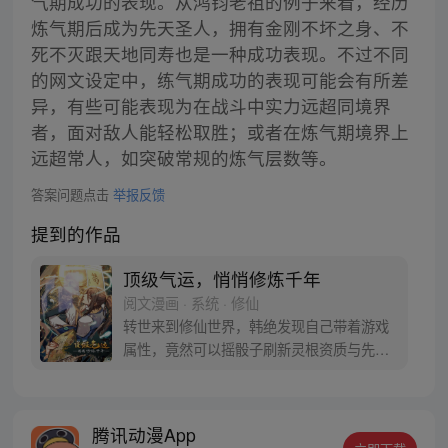
气期成功的表现。从鸿钧老祖的例子来看，经历
炼气期后成为先天圣人，拥有金刚不坏之身、不
死不灭跟天地同寿也是一种成功表现。不过不同
的网文设定中，练气期成功的表现可能会有所差
异，有些可能表现为在战斗中实力远超同境界
者，面对敌人能轻松取胜；或者在炼气期境界上
远超常人，如突破常规的炼气层数等。
答案问题点击
举报反馈
提到的作品
顶级气运，悄悄修炼千年
阅文漫画 · 系统 · 修仙
转世来到修仙世界，韩绝发现自己带着游戏
属性，竟然可以摇骰子刷新灵根资质与先天
气运，韩绝为了长生，决定悄悄修炼，不出
风头。但宗门有劫难之时，他却挺身而出。
千年后，修真界一代换一代。当仙界清理凡
腾讯动漫App
间时，韩绝不得不出手。他这才发现，好像