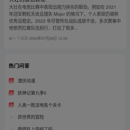
大壮在电竞比赛中表现出竭力拼杀的狠劲。例如在 2021
年冠军颗粒无收且错失 Major 的情况下，个人表现仍堪称
优秀且稳定。2022 年尽管所在战队成绩不佳，多次赛事中
他依然扛着队伍前行，打出了很多...
1 个回答
2024年07月26日 12:54
热门问答
潜伏动漫
1
妖神记第九季0
2
人类一败涂地各个关卡
3
异世界的冒险
4
萌师在上完结了吗
5