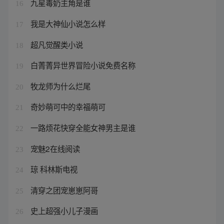
九星毒奶主角是谁
16
我是大神仙小说怎么样
17
超凡觉醒类小说
18
白菁菁异世界冒险小说免费名称
19
牧龙师为什么烂尾
20
奇妙萌可中的幸福萌可
21
一路烦花快穿全能女神男主是谁
22
宠魅2在线阅读
23
琼 科林斯电视
24
清穿之团宠崽崽阿哥
25
史上超强小儿子漫画
26