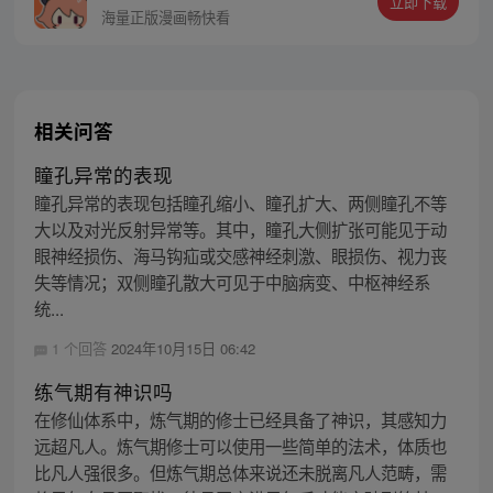
立即下载
仙神也不过如此……
海量正版漫画畅快看
相关问答
瞳孔异常的表现
瞳孔异常的表现包括瞳孔缩小、瞳孔扩大、两侧瞳孔不等
大以及对光反射异常等。其中，瞳孔大侧扩张可能见于动
眼神经损伤、海马钩疝或交感神经刺激、眼损伤、视力丧
失等情况；双侧瞳孔散大可见于中脑病变、中枢神经系
统...
1 个回答
2024年10月15日 06:42
练气期有神识吗
在修仙体系中，炼气期的修士已经具备了神识，其感知力
远超凡人。炼气期修士可以使用一些简单的法术，体质也
比凡人强很多。但炼气期总体来说还未脱离凡人范畴，需