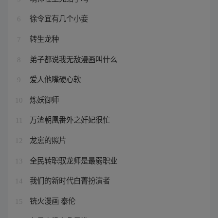
徐令宜有几个小妾
6
转生龙种
7
弟子都说我无敌漫画叫什么
8
爱人他嘴硬心软
9
炼妖御师
10
万渣朝凰番外之奷妃很忙
11
龙崽的照片
12
全民转职驭龙师是最弱职业
13
我们的新时代白菁扮演者
14
铳火漫画 泰伦
15