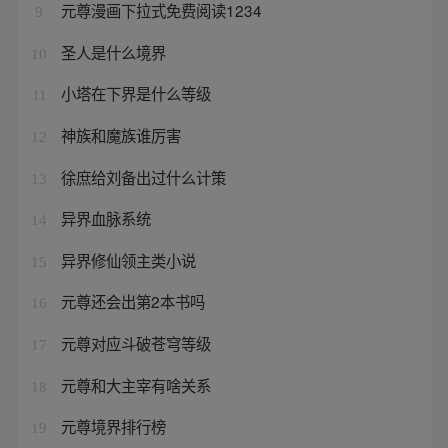
元尊漫画下拉式免费阅读1234
9
圣人是什么境界
10
小塔在下界是什么等级
11
神族和魔族谁厉害
12
徐庶给刘备出过什么计策
13
异界血脉系统
14
异界修仙领主类小说
15
元尊还会出第2本书吗
16
元尊对应斗破苍穹等级
17
元尊和大主宰有啥关系
18
元尊境界排行榜
19