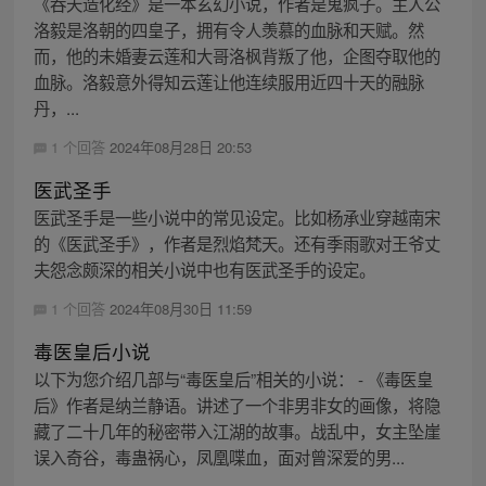
《吞天造化经》是一本玄幻小说，作者是鬼疯子。主人公
洛毅是洛朝的四皇子，拥有令人羡慕的血脉和天赋。然
而，他的未婚妻云莲和大哥洛枫背叛了他，企图夺取他的
血脉。洛毅意外得知云莲让他连续服用近四十天的融脉
丹，...
1 个回答
2024年08月28日 20:53
医武圣手
医武圣手是一些小说中的常见设定。比如杨承业穿越南宋
的《医武圣手》，作者是烈焰梵天。还有季雨歌对王爷丈
夫怨念颇深的相关小说中也有医武圣手的设定。
1 个回答
2024年08月30日 11:59
毒医皇后小说
以下为您介绍几部与“毒医皇后”相关的小说： - 《毒医皇
后》作者是纳兰静语。讲述了一个非男非女的画像，将隐
藏了二十几年的秘密带入江湖的故事。战乱中，女主坠崖
误入奇谷，毒蛊祸心，凤凰喋血，面对曾深爱的男...