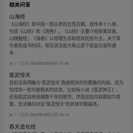
相关问答
山海经
《山海经》是中国一部古老的志怪古籍。现传本十八卷，
包括《山经》和《海卷》。《山经》主要介绍奇禽异兽、
山精魅怪；《海卷》以地理生态和奇异民俗为主。关于其
作者和成书时间，常见说法是大禹让部下伯益记录所遇
未...
1 个回答
2024年08月08日 01:45
医武惊天
目前没有明确与“医武惊天”直接相关的完整确切内容。但为
您找到一些可能相关的信息，比如有小说《医武神王》，
还有医武双绝穿越数千年的情节。然而这些内容都较为零
散，无法确切对应“医武惊天”的具体完整描述。
1 个回答
2024年08月27日 06:13
吞天造化经