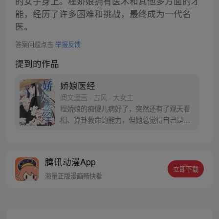
的女子身上。程娇娘拥有医术和其他多方面的才
能，经历了许多困难和挑战，最终成为一代名
医。
答案问题点击
举报反馈
提到的作品
娇娘医经
阅文漫画 · 古风 · 大女主
程娇娘的痴傻儿病好了，突然还有了观天看
相、算卦救命的能力，但她总觉得自己是又
不是程娇娘，她的脑子里多了一些奇怪的记
忆。作为被程家遗弃的女儿，她还是要回程
家。不过，她是来找回记忆的，可不是来受
腾讯动漫App
白眼欺负的！
立即下载
海量正版漫画畅快看