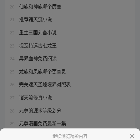
仙族和神族哪个厉害
20
推荐诸天流小说
21
重生三国刘备小说
22
提瓦特远古七龙王
23
异界血神免费阅读
24
龙族和凤族哪个更高贵
25
完美遮天圣墟境界对照表
26
诸天流修真小说
27
元尊的源术等级划分
28
元尊漫画免费最新一集
29
洪荒之冥河问道
继续浏览精彩内容
30