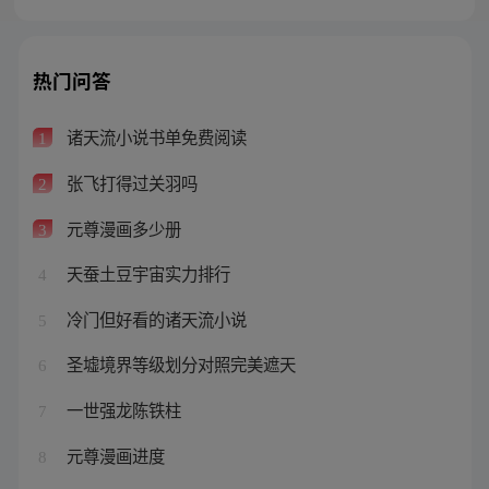
热门问答
诸天流小说书单免费阅读
1
张飞打得过关羽吗
2
元尊漫画多少册
3
天蚕土豆宇宙实力排行
4
冷门但好看的诸天流小说
5
圣墟境界等级划分对照完美遮天
6
一世强龙陈铁柱
7
元尊漫画进度
8