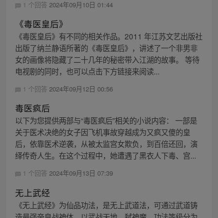
1 个回答
2024年09月10日 01:44
《毒医皇后》
《毒医皇后》有不同的相关作品。2011 年江苏文艺出版社
出版了纳兰静语所著的《毒医皇后》，讲述了一个非男非
女的画像将隐藏了二十几年的秘密带入江湖的故事。 等待
电视剧的同时，也可以点击下方链接来阅读...
1 个回答
2024年09月12日 00:56
毒医疯后
以下为您提供两部与“毒医疯后”相关的小说内容： 一部是
关于医术决绝的女子因飞机事故穿越成为又疯又傻的皇
后，依靠医术逆袭，从被太监宫女欺负，到百倍还回，演
绎传奇人生。在这个过程中，她遭遇了黑衣人下毒、宫...
1 个回答
2024年09月13日 07:39
无上武经
《无上武经》为仙品功法，是无上武道法，可通过武道铸
造最强帝皇战神体，以武战天地、弑神魔。功法等级分为