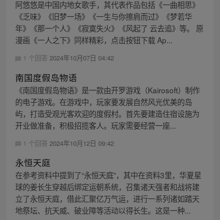
阿悠悠是中国内地女歌手，其代表作品包括《一曲相思》
《乏味》《旧梦一场》《一生与你擦肩而过》《梦若华
年》《那一个人》《寂寞失火》《风起了 云去追》等。 原
漫画《一人之下》同样精彩，点击按钮下载 Ap...
1 个回答
2024年10月07日 04:42
南国度假岛物语
《南国度假岛物语》是一款由开罗游戏（Kairosoft）制作
的电子游戏。在游戏中，玩家要发展自然风光优美的岛
屿，打造受观光客欢迎的度假村。首先要建造住宿设施为
开业做准备，积极招揽客人。玩家需要经营一座...
1 个回答
2024年10月12日 09:42
永恒天庭
在参考资料中提到了“永恒天庭”，其中在资料3里，华夏星
球的姜长生穿越后绑定运朝系统，召集诸天强者和战将建
立了永恒天庭，借此汇聚亿万气运，进行一系列诸如踏天
地祭坛、抗天威、破业障等活动以得长生。这是一种...