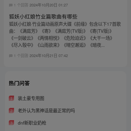
1 个回答
2024年10月20日 01:27
狐妖小红娘竹业篇歌曲有哪些
狐妖小红娘·竹业篇动画原声大碟《前缘》包含以下17首歌
曲：《满庭芳》《寄》《满庭芳(TV版)》《寄(TV版)》
《一剑破云》《两情相悦》《危险迫近》《大干一场》
《尽入彀中》《山雨欲来》《晴空邂逅》《暗夜...
1 个回答
2024年10月21日 07:42
热门问答
装土豪专用图
1
老外认为黑神话是最正常的吗
2
dnf新职业奶枪
3