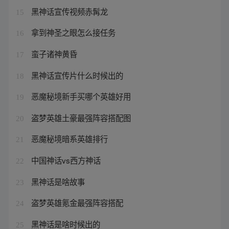
黑神话宣传视频赤髯龙
15
拿到神圣之眼怎么接任务
16
蛮子诸神黄昏
17
黑神话宣传片什么时候出的
18
恶魔秘境新手买哪个英雄好用
19
盗梦英雄土豪最强阵容搭配图
20
恶魔秘境暗系英雄排行
21
中国神话vs西方神话
22
黑神话是啥故事
23
盗梦英雄氪金最强阵容搭配
24
黑神话是啥时候出的
25