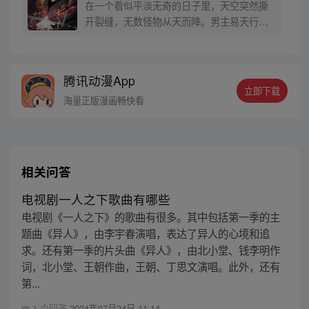
在一个看似平淡无奇的日子里，天空突然撕
开裂缝，无数怪物从天而降。男主易天行凭
借着自己的先天阴阳眼有惊无险的与妹妹一
行人度过了地球的“七日大灾变”。随即，凭
空出现的万千星球开始与地球互相融合，汇
腾讯动漫App
聚成了一个巨型星球。至此地球开启了的新
立即下载
篇章——永恒国度。
海量正版漫画畅快看
相关问答
电视剧一人之下歌曲有哪些
电视剧《一人之下》的歌曲有很多。其中包括第一季的主
题曲《异人》，由李宇春演唱，表达了异人的心境和追
求。还有第一季的片头曲《异人》，由北小堂、钱李明作
词，北小堂、王朝作曲，王朝、丁思文演唱。此外，还有
第...
1 个回答
2024年07月24日 11:14