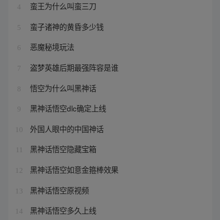
蛮王为什么叫蛮三刀
4
蛮子诸神的黄昏多少钱
5
恶魔秘境玩法
6
盗梦英雄后期最强阵容是谁
7
悟空为什么叫黑神话
8
黑神话悟空dlc确定上线
9
外国人眼中的中国神话
10
黑神话悟空隐藏宝箱
11
黑神话悟空如意金箍棒效果
12
黑神话悟空原视频
13
黑神话悟空多久上线
14