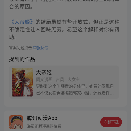
合的原因。
《大帝姬》
的结局虽然有些开放式，但正是这种
不确定性让人回味无穷。希望这个解释对你有帮
助。
答案问题点击
举报反馈
提到的作品
大帝姬
阅文漫画 · 古风 · 大女主
穿越到这个叫薛青的身体里，她意外发现自
己不仅女扮男装骗婚郭家小姐，还藏着许多
惊天的秘密。波云诡谲的朝堂，充满谎言与
阴谋的身世，且看薛青如何在这明争暗斗中
保住自身，又如何掌握自己命运，一步步登
腾讯动漫App
上皇位！
立即下载
海量正版漫画畅快看