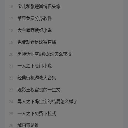
宝儿和张楚岚情侣头像
16
苹果免费分身软件
17
大主宰莽荒纪小说
18
免费观看足球赛直播
19
黑神话悟空9颗龙珠怎么获得
20
一人之下唐门小说
21
经典街机游戏大合集
22
观影王权富贵的一生文
23
异人之下冯宝宝的结局怎么样了
24
一人之下免费下拉式
25
域画毒是谁
26