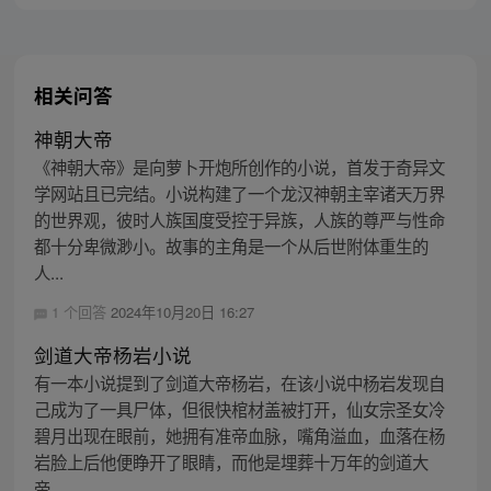
相关问答
神朝大帝
《神朝大帝》是向萝卜开炮所创作的小说，首发于奇异文
学网站且已完结。小说构建了一个龙汉神朝主宰诸天万界
的世界观，彼时人族国度受控于异族，人族的尊严与性命
都十分卑微渺小。故事的主角是一个从后世附体重生的
人...
1 个回答
2024年10月20日 16:27
剑道大帝杨岩小说
有一本小说提到了剑道大帝杨岩，在该小说中杨岩发现自
己成为了一具尸体，但很快棺材盖被打开，仙女宗圣女冷
碧月出现在眼前，她拥有准帝血脉，嘴角溢血，血落在杨
岩脸上后他便睁开了眼睛，而他是埋葬十万年的剑道大
帝...