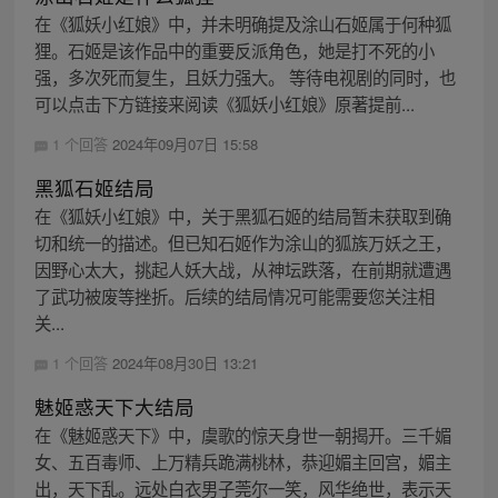
在《狐妖小红娘》中，并未明确提及涂山石姬属于何种狐
狸。石姬是该作品中的重要反派角色，她是打不死的小
强，多次死而复生，且妖力强大。 等待电视剧的同时，也
可以点击下方链接来阅读《狐妖小红娘》原著提前...
1 个回答
2024年09月07日 15:58
黑狐石姬结局
在《狐妖小红娘》中，关于黑狐石姬的结局暂未获取到确
切和统一的描述。但已知石姬作为涂山的狐族万妖之王，
因野心太大，挑起人妖大战，从神坛跌落，在前期就遭遇
了武功被废等挫折。后续的结局情况可能需要您关注相
关...
1 个回答
2024年08月30日 13:21
魅姬惑天下大结局
在《魅姬惑天下》中，虞歌的惊天身世一朝揭开。三千媚
女、五百毒师、上万精兵跪满桃林，恭迎媚主回宫，媚主
出，天下乱。远处白衣男子莞尔一笑，风华绝世，表示天