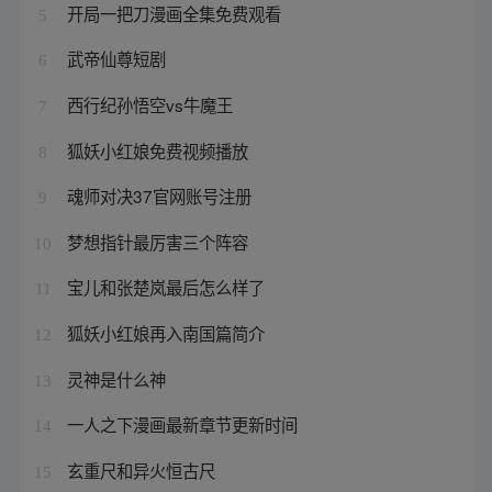
开局一把刀漫画全集免费观看
5
武帝仙尊短剧
6
西行纪孙悟空vs牛魔王
7
狐妖小红娘免费视频播放
8
魂师对决37官网账号注册
9
梦想指针最厉害三个阵容
10
宝儿和张楚岚最后怎么样了
11
狐妖小红娘再入南国篇简介
12
灵神是什么神
13
一人之下漫画最新章节更新时间
14
玄重尺和异火恒古尺
15