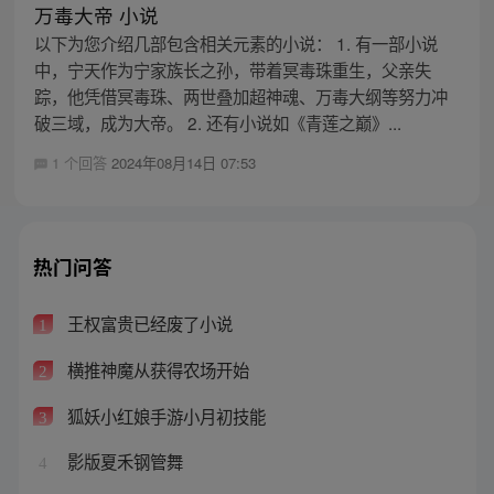
万毒大帝 小说
以下为您介绍几部包含相关元素的小说： 1. 有一部小说
中，宁天作为宁家族长之孙，带着冥毒珠重生，父亲失
踪，他凭借冥毒珠、两世叠加超神魂、万毒大纲等努力冲
破三域，成为大帝。 2. 还有小说如《青莲之巅》...
1 个回答
2024年08月14日 07:53
热门问答
王权富贵已经废了小说
1
横推神魔从获得农场开始
2
狐妖小红娘手游小月初技能
3
影版夏禾钢管舞
4