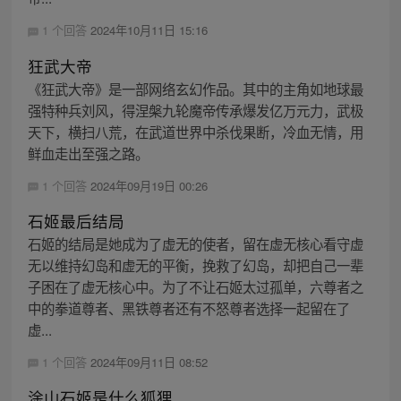
1 个回答
2024年10月11日 15:16
狂武大帝
《狂武大帝》是一部网络玄幻作品。其中的主角如地球最
强特种兵刘风，得涅槃九轮魔帝传承爆发亿万元力，武极
天下，横扫八荒，在武道世界中杀伐果断，冷血无情，用
鲜血走出至强之路。
1 个回答
2024年09月19日 00:26
石姬最后结局
石姬的结局是她成为了虚无的使者，留在虚无核心看守虚
无以维持幻岛和虚无的平衡，挽救了幻岛，却把自己一辈
子困在了虚无核心中。为了不让石姬太过孤单，六尊者之
中的拳道尊者、黑铁尊者还有不怒尊者选择一起留在了
虚...
1 个回答
2024年09月11日 08:52
涂山石姬是什么狐狸