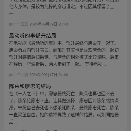
他人身体，是较为纯粹的穿越设定。不过因其保留了上
一...
1 个回答
2024年09月09日 23:43
最动听的事郁升结局
在电视剧《最动听的事》中，郁升最终与唐栗在一起了。
唐栗勇敢向郁升表白，而郁升其实也是喜欢唐栗的。起初
郁升对感情后知后觉，与唐栗的相处模式比较暧昧，后来
在经历一些波折后，两人走到了一起。 等待电视...
1 个回答
2024年09月17日 04:44
陈朵和廖忠的结局
在《一人之下》中，廖忠最终死亡，陈朵也再也回不去
了。陈朵给廖忠下蛊，让其做选择，廖忠因对陈朵感情深
厚，宁愿自己去死也不想杀死陈朵，最终廖忠死亡。陈朵
一直渴望自由，她的选择导致了这样的结局，就如同她最
后...