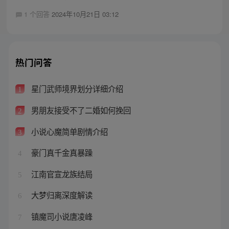
1 个回答
2024年10月21日 03:12
热门问答
星门武师境界划分详细介绍
1
男朋友接受不了二婚如何挽回
2
小说心魔简单剧情介绍
3
豪门真千金真暴躁
4
江南官宣龙族结局
5
大梦归离深度解读
6
镇魔司小说唐凌峰
7