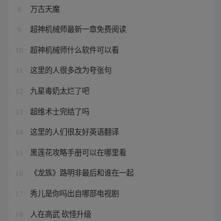
万古天魔
8
超神机械师最新一章免费阅读
9
超神机械师什么软件可以看
10
这里的人很多改为夸张句
11
九星毒奶太烂了吧
12
超维术士完结了吗
13
这里的人们很友好英语翻译
14
黑莲花攻略手册可以在哪里看
15
《龙族》路明非最后和谁在一起
16
秀儿是你吗出自哪部电视剧
17
人在高武 砍怪升级
18