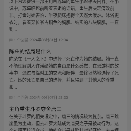
以下为您提供一部主角叫苏瞳的重生小说相关内容。在小
说中，苏瞳临死前听着表姐的话语，重生后决定痛改前
非。打雷时她害怕，半夜爬床抱得个天然大暖炉。沐浴更
衣时，看着某位爷古铜色的胸肌、结实的八块腹肌，一直
到...
1 个回答
2024年08月31日 12:04
陈朵的结局是什么
陈朵在《一人之下》中选择了死亡作为她的结局。她一直
不能理解别人许诺给她的自由是什么感觉，在碧游村的故
事中，通过与临时工的交流和陪伴，最终坦然地选择了死
亡。她的死亡是自己的选择，并且得到了其他人的尊重
和...
1 个回答
2024年09月07日 21:30
主角重生斗罗夺舍唐三
在关于斗罗的相关设定中，唐三的情况较为复杂。唐三跳
崖虽为主动，但去斗罗大陆成为唐昊之子是被动行为，这
个过程更接近穿越。他的穿越是从胎儿时期开始，未占据