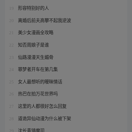
形容特别好的人
19
离婚后前夫高攀不起我逆波
20
美少女漫画全攻略
21
知否周娘子是谁
22
仙路漫漫天生媚骨
23
罪梦者开车在第几集
24
女人最想听的暧昧情话
25
热巴在拍万花世界吗
26
这里的人都很好怎么回复
27
道诡异仙动漫为什么被下架
28
沈长青镇魔司
29