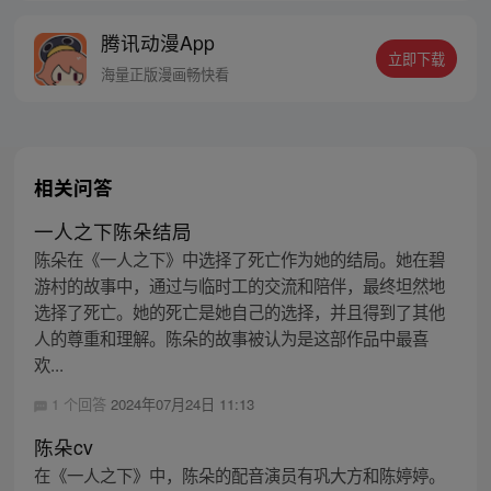
的身世，也为了查清自己与爷爷身上的秘
腾讯动漫App
密，张楚岚的生活被彻底颠覆，与冯宝宝一
立即下载
同踏上“异人”之旅。
海量正版漫画畅快看
相关问答
一人之下陈朵结局
陈朵在《一人之下》中选择了死亡作为她的结局。她在碧
游村的故事中，通过与临时工的交流和陪伴，最终坦然地
选择了死亡。她的死亡是她自己的选择，并且得到了其他
人的尊重和理解。陈朵的故事被认为是这部作品中最喜
欢...
1 个回答
2024年07月24日 11:13
陈朵cv
在《一人之下》中，陈朵的配音演员有巩大方和陈婷婷。