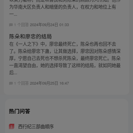
为华南大区负责人和暗堡的负责人，在权力和地位上有
一...
1 个回答
2024年09月24日 01:33
陈朵和廖忠的结局
在《一人之下》中，廖忠最终死亡，陈朵也再也回不去
了。陈朵给廖忠下蛊，让其做选择，廖忠因对陈朵感情深
厚，宁愿自己去死也不想杀死陈朵，最终廖忠死亡。陈朵
一直渴望自由，她的选择导致了这样的结局，就如同她最
后...
1 个回答
2024年09月25日 16:47
热门问答
西行纪三部曲顺序
1