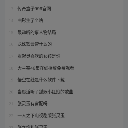
传奇盒子996官网
13
曲彤生了个啥
14
最动听的事人物结局
15
龙珠软膏管什么的
16
张起灵喜欢的女孩是谁
17
大主宰46集在线播放免费观看
18
悟空在线是什么软件下载
19
当魔道听了狐妖小红娘的歌曲
20
张灵玉有官配吗
21
一人之下电视剧版张灵玉
22
张之维和张灵玉
23