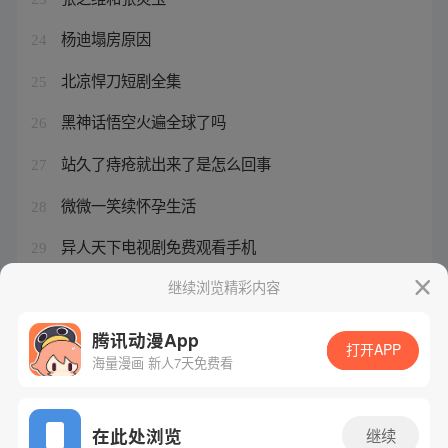
杨迪塌房原因
24
北凉悍刀短剧全集
25
黑神话悟空火遍全球了吗
26
站久了痔疮就出来了是怎么回事
27
微微一笑续怀孕生活
28
异人天下电视剧免费观看手机
29
张灵玉 身高
继续浏览精彩内容
30
腾讯动漫App
打开APP
海量漫画 新人7天免费看
腾讯漫画
起点读书
QQ阅读
网站备案/许可证号：粤B2-20090059-5
在此处浏览
继续