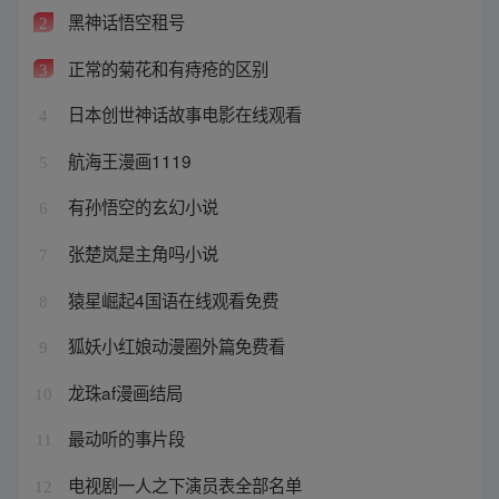
黑神话悟空租号
2
正常的菊花和有痔疮的区别
3
日本创世神话故事电影在线观看
4
航海王漫画1119
5
有孙悟空的玄幻小说
6
张楚岚是主角吗小说
7
猿星崛起4国语在线观看免费
8
狐妖小红娘动漫圈外篇免费看
9
龙珠af漫画结局
10
最动听的事片段
11
电视剧一人之下演员表全部名单
12