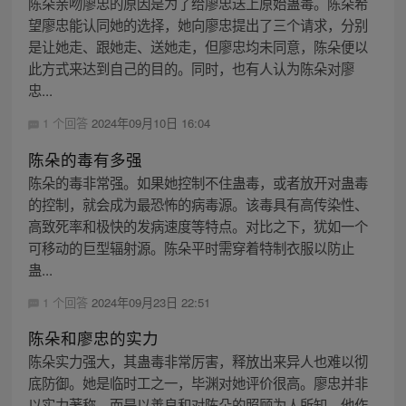
陈朵亲吻廖忠的原因是为了给廖忠送上原始蛊毒。陈朵希
望廖忠能认同她的选择，她向廖忠提出了三个请求，分别
是让她走、跟她走、送她走，但廖忠均未同意，陈朵便以
此方式来达到自己的目的。同时，也有人认为陈朵对廖
忠...
1 个回答
2024年09月10日 16:04
陈朵的毒有多强
陈朵的毒非常强。如果她控制不住蛊毒，或者放开对蛊毒
的控制，就会成为最恐怖的病毒源。该毒具有高传染性、
高致死率和极快的发病速度等特点。对比之下，犹如一个
可移动的巨型辐射源。陈朵平时需穿着特制衣服以防止
蛊...
1 个回答
2024年09月23日 22:51
陈朵和廖忠的实力
陈朵实力强大，其蛊毒非常厉害，释放出来异人也难以彻
底防御。她是临时工之一，毕渊对她评价很高。廖忠并非
以实力著称，而是以善良和对陈朵的照顾为人所知。他作