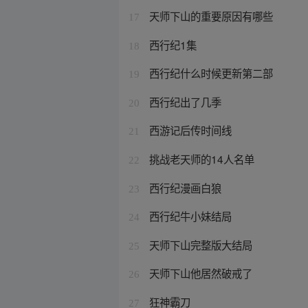
天师下山的重要原因有哪些
17
西行纪1集
18
西行纪什么时候更新第二部
19
西行纪出了几季
20
西游记后传时间线
21
挑战老天师的14人名单
22
西行纪漫画白狼
23
西行纪牛小妹结局
24
天师下山完整版大结局
25
天师下山他居然破戒了
26
狂神霸刀
27