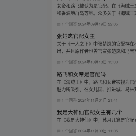
女帝和路飞被认为是官配。在《海贼王
和香波地群岛等地。众多关于《海贼王
1 个回答
2024年09月19日 22:05
张楚岚官配女主
关于《一人之下》中张楚岚的官配存在
出，并且原作者也曾官宣张楚岚和冯宝宝
1 个回答
2024年10月13日 15:30
路飞和女帝是官配吗
在《海贼王》中，路飞和女帝被视为官
魅力所吸引。在女儿国、推进城、马林梵
1 个回答
2024年11月01日 21:41
我是大神仙官配女主有几个
在《我是大神仙》中，苏月儿算是官配
1 个回答
2024年11月03日 11:05