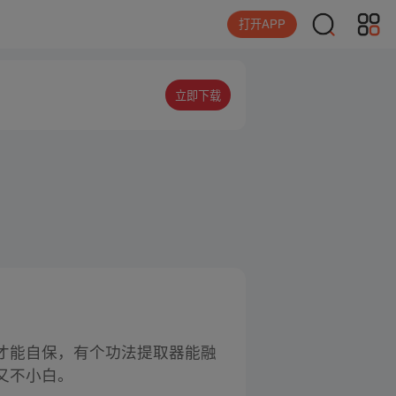
打开APP
立即下载
才能自保，有个功法提取器能融
又不小白。