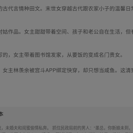
的古代言情种田文。末世女穿越古代跟农家小子的温馨日
村姑作品。女主甜甜带着空间、孩子和老公自在生活，但
写的，女主带着图书馆发家，从要饭的变成名门贵女。
。女主林羡余被宫斗APP绑定快穿，却只想当咸鱼。这清
本
夜，未婚夫和闺蜜偷情私奔。 抓住民政局前的男人：“墨总，你新娘未到，