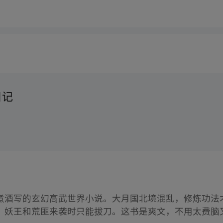
日记
煮酒写的玄幻高武世界小说。大月国北境混乱，修炼功法
，妖王和荒匪来袭时只能拔刀。这书是爽文，不用太费脑