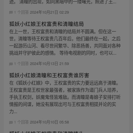
迹。 清瞳的出现，如同黑暗中的一缕曙光，照进了王...
1 个回答
2024年10月21日 02:29
狐妖小红娘王权富贵和清瞳结局
在上一世，王权富贵和清瞳的结局并不圆满。但在这一
世，清瞳等待王权富贵几百年后，他们最终在一起，之后
一起游历山河、看尽世间繁华、除恶扬善，共同面对各种
挑战并守护彼此的感情。 等待电视剧的同时，也可以...
1 个回答
2024年10月13日 21:59
狐妖小红娘清瞳和王权富贵谁厉害
在《狐妖小红娘》中，王权富贵的实力要远远高于清瞳。
王权富贵是王权世家最强者，被家族作为道门兵人培养，
手执王权剑，妖魔鬼怪皆难敌。而清瞳是毒娘子安排打听
情报的间谍，她没有展现出可与王权富贵相提并论的实
力...
1 个回答
2024年10月10日 05:58