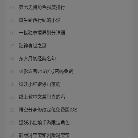
第七史诗角色强度排行
14
重生到西行纪的小说
15
一世独尊境界划分详细
16
狂神身世之谜
17
东方月初经典名句
18
火影忍者v15账号密码免费
19
狐妖小红娘涂山家的
20
线上教中文兼职真的吗
21
悟空分身修改定位免费版iOS
22
狐妖小红娘手游限定角色
23
影版冯宝宝和剧版冯宝宝
24