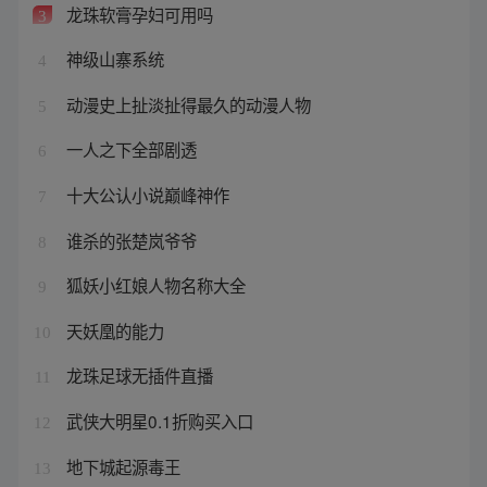
龙珠软膏孕妇可用吗
3
神级山寨系统
4
动漫史上扯淡扯得最久的动漫人物
5
一人之下全部剧透
6
十大公认小说巅峰神作
7
谁杀的张楚岚爷爷
8
狐妖小红娘人物名称大全
9
天妖凰的能力
10
龙珠足球无插件直播
11
武侠大明星0.1折购买入口
12
地下城起源毒王
13