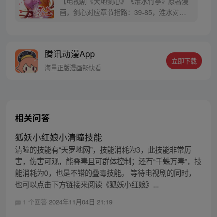
【电视剧《天地剑心》《淮水竹亭》原著漫
画，剑心对应章节指路：39-85，淮水对应
章节指路272-301】 迷糊萝莉小狐妖，正太
道士没节操。自古人妖生死恋，千载孽缘一
线牵。（每周周四更新。）
腾讯动漫App
立即下载
海量正版漫画畅快看
相关问答
狐妖小红娘小清瞳技能
清瞳的技能有“天罗地网”，技能消耗为3，此技能非常厉
害，伤害可观，能叠毒且可群体控制；还有“千蛛万毒”，技
能消耗为0，也是不错的叠毒技能。 等待电视剧的同时，
也可以点击下方链接来阅读《狐妖小红娘》...
1 个回答
2024年11月04日 21:19