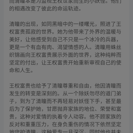
而清瞳本是为监视王权世家而生的小妖怪。他们
的相遇改变了彼此的命运轨迹。
清瞳的出现，如同黑暗中的一缕曙光，照进了王
权富贵孤寂的世界。她为他带来了外界的温暖与
美好，让他感受到自己不只是一个冰冷的兵器，
更是一个有血有肉、渴望情感的人。清瞳用蛛丝
织锦画向王权富贵展示外面的世界，这种纯粹而
坚定的付出，让王权富贵开始重新审视自己的使
命和人生。
王权富贵也给予了清瞳尊重和自由，他因清瞳而
发生的转变是深刻的。从一个除妖勿尽的道门弟
子，到为了清瞳而不再轻易对妖怪下手，甚至最
后为了保护她，甘愿抛弃家族的地位、荣誉和富
贵，这种对爱情的执着令人动容。他不顾家族的
反对和重重压力，在身负重伤的情况下依然坚定
地守护清瞳，这种爱专一且深沉，同时他也并未