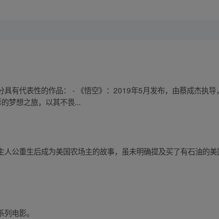
有代表性的作品： - 《悟空》：2019年5月发布，由蔡成杰执导，
的梦想之旅，以其不畏...
主人公重生后成为美国农场主的故事，虽未明确提及买了有石油的美
。
系列电影。