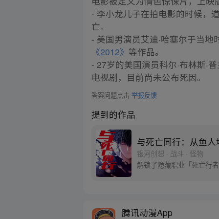
电影被定义为情色惊悚片，上映
- 李小龙儿子在拍电影的时候
亡。
- 美国男演员艾迪·哈塞尔于当地
《2012》
等作品。
- 27岁的美国演员科尔·布林
电视剧，目前尚未公布死因。
答案问题点击
举报反馈
提到的作品
与死亡同行：从鱼人
银河创想 · 战斗 · 怪物
解锁了隐藏职业「死亡行者
腾讯动漫App