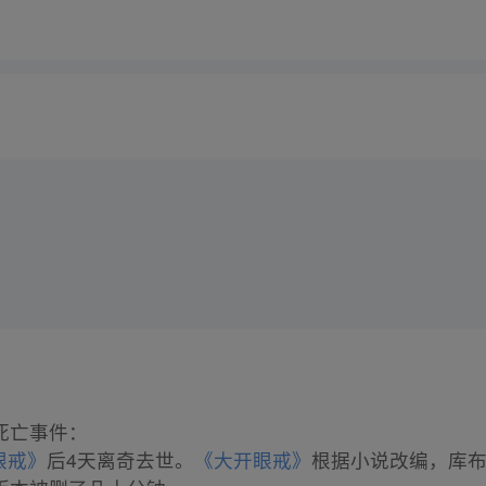
死亡事件：
眼戒》
后4天离奇去世。
《大开眼戒》
根据小说改编，库布