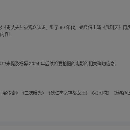
影《毒丈夫》被观众认识。到了 80 年代，她凭借出演《武则天》再
彩内容！
取的资料中未提及杨幂 2024 年后续将要拍摄的电影的相关确切信息。
门宴传奇》《二次曝光》《狄仁杰之神都龙王》《狼图腾》《检察风
！