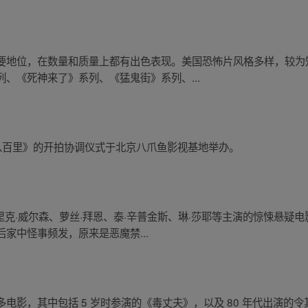
要地位，在数量和质量上都有出色表现。美国恐怖片风格多样，较为
、《死神来了》系列、《猛鬼街》系列、...
离家八百里》的开拍协调仪式于北京八爪鱼影视基地举办。
里克·威尔森、萝丝·拜恩、泰·辛普金斯、琳·莎耶等主演的惊悚悬疑
家中怪事频发，原来是恶魔禁...
电影，其中包括 5 岁时参演的《毒丈夫》，以及 80 年代出演的