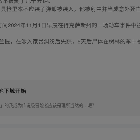
版本被删了几十分钟。
，道具枪里本不应装子弹却被装入，他被射中并当成意外死
时间2024年11月1日早晨在得克萨斯州的一场劫车事件中
斯·普兰提，在涉入家暴纠纷后失踪，5天后尸体在树林的车
地下城开始
」的我成为传说级冒险者应该是理所当然的…吧？