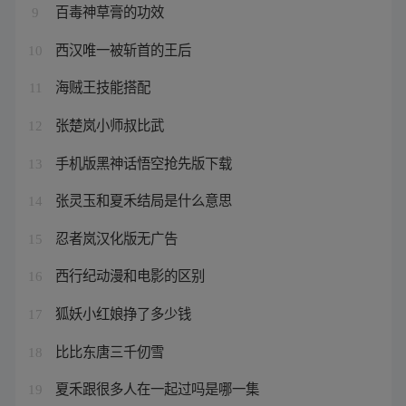
百毒神草膏的功效
9
西汉唯一被斩首的王后
10
海贼王技能搭配
11
张楚岚小师叔比武
12
手机版黑神话悟空抢先版下载
13
张灵玉和夏禾结局是什么意思
14
忍者岚汉化版无广告
15
西行纪动漫和电影的区别
16
狐妖小红娘挣了多少钱
17
比比东唐三千仞雪
18
夏禾跟很多人在一起过吗是哪一集
19