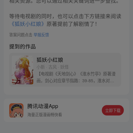
相关资源。您可以通过相关关键词进一步查找。
等待电视剧的同时，也可以点击下方链接来阅读
《狐妖小红娘》
原著提前了解剧情了！
答案问题点击
举报反馈
提到的作品
狐妖小红娘
小新 · 古风 · 妖怪
【电视剧《天地剑心》《淮水竹亭》原著漫
画，剑心对应章节指路：39-85，淮水对应
章节指路272-301】 迷糊萝莉小狐妖，正太
道士没节操。自古人妖生死恋，千载孽缘一
线牵。（每周周四更新。）
腾讯动漫App
立即下载
海量正版漫画畅快看