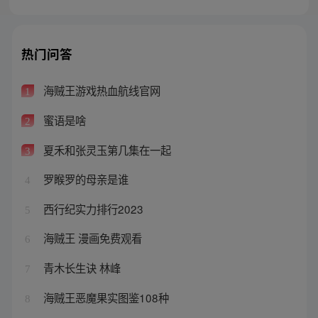
热门问答
海贼王游戏热血航线官网
1
蜜语是啥
2
夏禾和张灵玉第几集在一起
3
罗睺罗的母亲是谁
4
西行纪实力排行2023
5
海贼王 漫画免费观看
6
青木长生诀 林峰
7
海贼王恶魔果实图鉴108种
8