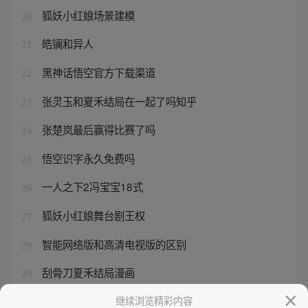
狐妖小红娘场景建模
20
皓镧和异人
21
黑神话悟空官方下载渠道
22
张灵玉和夏禾结局在一起了吗知乎
23
张楚岚最后赢得比赛了吗
24
悟空识字永久免费吗
25
一人之下2冯宝宝18式
26
狐妖小红娘舞台剧王权
27
智能网络版和高清电视版的区别
28
刮骨刀夏禾结局漫画
29
王一哲演过什么
继续浏览精彩内容
30