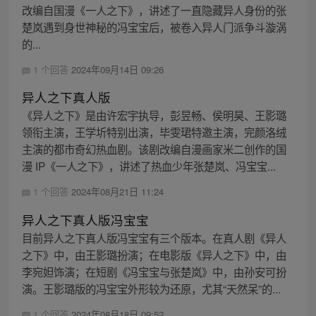
改编自国漫《一人之下》，讲述了一直隐藏异人身份的张
楚岚遇到身世神秘的冯宝宝后，被卷入异人门派争斗漩涡
的...
1 个回答
2024年09月14日 09:26
异人之下真人版
《异人之下》是由许宏宇执导，彭昱畅、侯明昊、王影璐
领衔主演，王学圻特别出演，毕雯珺特邀主演，完颜洛绒
主演的都市奇幻热血剧。该剧改编自漫画家米二创作的国
漫 IP《一人之下》，讲述了热血少年张楚岚、冯宝宝...
1 个回答
2024年08月21日 11:24
异人之下真人版冯宝宝
目前异人之下真人版冯宝宝有三个版本。在真人剧《异人
之下》中，由王影璐扮演；在电影版《异人之下》中，由
李宛妲饰演；在短剧《冯宝宝与张楚岚》中，由孙安可扮
演。王影璐版的冯宝宝外形较为还原，尤其“天然呆”的...
1 个回答
2024年08月18日 09:52