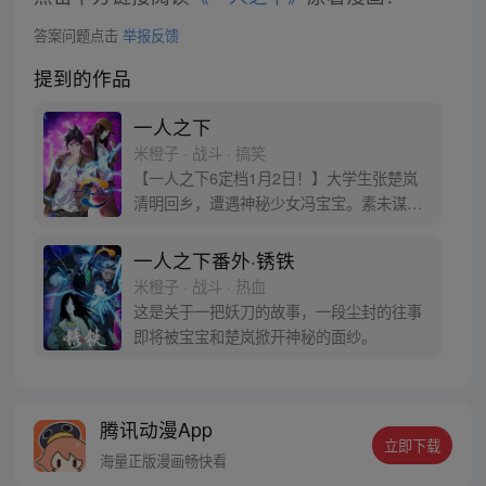
答案问题点击
举报反馈
提到的作品
一人之下
米橙子 · 战斗 · 搞笑
【一人之下6定档1月2日！】大学生张楚岚
清明回乡，遭遇神秘少女冯宝宝。素未谋面
的冯宝宝却对张楚岚异常熟悉，并将其带去
自己打工的快递公司。为了帮冯宝宝寻找她
一人之下番外·锈铁
的身世，也为了查清自己与爷爷身上的秘
米橙子 · 战斗 · 热血
密，张楚岚的生活被彻底颠覆，与冯宝宝一
这是关于一把妖刀的故事，一段尘封的往事
同踏上“异人”之旅。
即将被宝宝和楚岚掀开神秘的面纱。
腾讯动漫App
立即下载
海量正版漫画畅快看