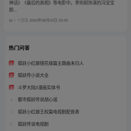
神话》《最后的真相》等电影中。李宛妲饰演的冯宝宝
颜...
1 个回答
2024年08月03日 03:09
热门问答
狐妖小红娘镜花缘篇主题曲未归人
1
狐妖传小说大全
2
斗罗大陆3漫画实体书
3
都市狐妖传说胡心谣
4
狐妖小红娘王权篇电视剧配音表
5
狐妖传说电视剧
6