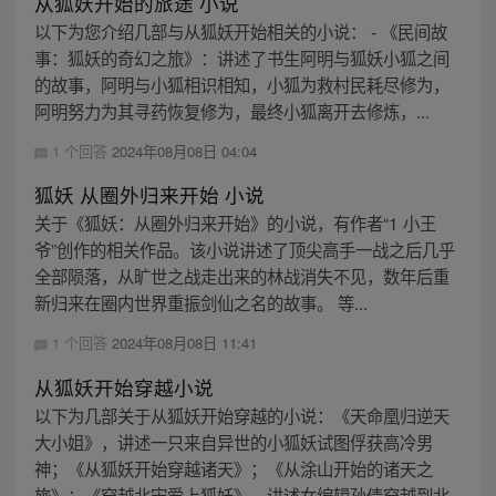
从狐妖开始的旅途 小说
以下为您介绍几部与从狐妖开始相关的小说： - 《民间故
事：狐妖的奇幻之旅》：讲述了书生阿明与狐妖小狐之间
的故事，阿明与小狐相识相知，小狐为救村民耗尽修为，
阿明努力为其寻药恢复修为，最终小狐离开去修炼，...
1 个回答
2024年08月08日 04:04
狐妖 从圈外归来开始 小说
关于《狐妖：从圈外归来开始》的小说，有作者“1 小王
爷”创作的相关作品。该小说讲述了顶尖高手一战之后几乎
全部陨落，从旷世之战走出来的林战消失不见，数年后重
新归来在圈内世界重振剑仙之名的故事。 等...
1 个回答
2024年08月08日 11:41
从狐妖开始穿越小说
以下为几部关于从狐妖开始穿越的小说：《天命凰归逆天
大小姐》，讲述一只来自异世的小狐妖试图俘获高冷男
神；《从狐妖开始穿越诸天》；《从涂山开始的诸天之
旅》；《穿越北宋爱上狐妖》，讲述女编辑孙倩穿越到北