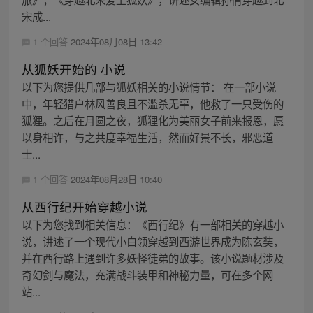
宋成...
1 个回答
2024年08月08日 13:42
从狐妖开始的 小说
以下为您提供几部与狐妖相关的小说情节： 在一部小说
中，年轻猎户林风善良且不滥杀无辜，他救了一只受伤的
狐狸。之后在月圆之夜，狐狸化为美丽女子前来报恩，愿
以身相许，与之共度幸福生活，然而好景不长，邪恶道
士...
1 个回答
2024年08月28日 10:40
从西行纪开始穿越小说
以下为您找到相关信息：《西行纪》有一部相关的穿越小
说，讲述了一个现代小白领穿越到西游世界成为陈玄奘，
并在西行路上遇到许多妖怪徒弟的故事。该小说题材涉及
奇幻剑与魔法，充满战斗装甲和神秘力量，可在多个网
站...