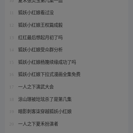
10
狐妖小红娘看过没
11
狐妖小红娘王权篇成毅
12
红红最后想起月初了吗
13
狐妖小红娘受众群分析
14
狐妖小红娘杨篾续缘成功了吗
15
狐妖小红娘下拉式漫画全集免费
16
一人之下演武大会
17
涂山璟被玱玹杀了是第几集
18
暗影刺客柒穿越狐妖小红娘
19
一人之下夏禾扮演者
20