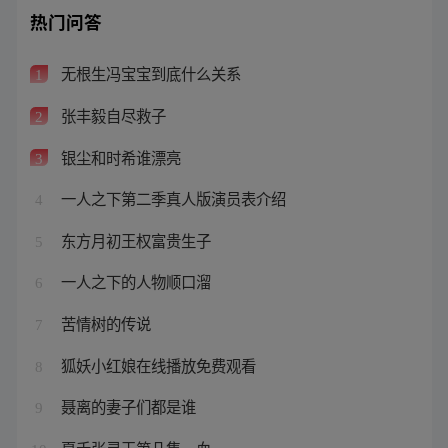
热门问答
无根生冯宝宝到底什么关系
1
张丰毅自尽救子
2
银尘和时希谁漂亮
3
一人之下第二季真人版演员表介绍
4
东方月初王权富贵生子
5
一人之下的人物顺口溜
6
苦情树的传说
7
狐妖小红娘在线播放免费观看
8
聂离的妻子们都是谁
9
夏禾张灵玉第几集一血