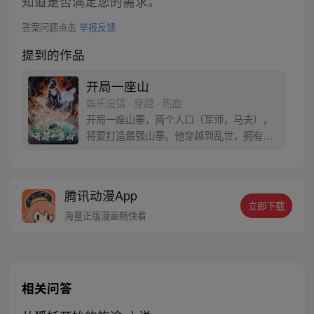
知道是否满足您的需求。
答案问题点击
举报反馈
提到的作品
开局一座山
娱乐没错 · 穿越 · 热血
开局一座山寨，两个人口（军师，马夫），
将要打造最强山寨。他穿越到乱世，拥有一
座马上要散伙的山寨。面对这杀戮乱世，是
打算抢钱抢粮抢婆娘做一个逍遥山大王，还
是泼出这身男儿血，交锋世上英雄，搏一个
腾讯动漫App
名震古今，问一声：王侯将相，宁有种乎！
立即下载
海量正版漫画畅快看
相关问答