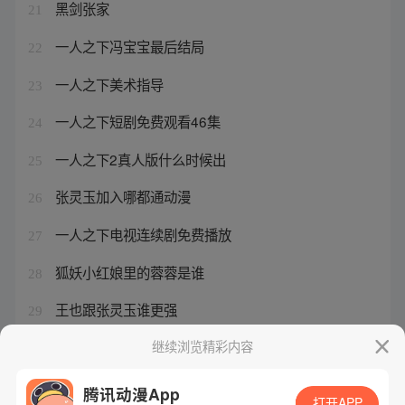
黑剑张家
21
一人之下冯宝宝最后结局
22
一人之下美术指导
23
一人之下短剧免费观看46集
24
一人之下2真人版什么时候出
25
张灵玉加入哪都通动漫
26
一人之下电视连续剧免费播放
27
狐妖小红娘里的蓉蓉是谁
28
王也跟张灵玉谁更强
29
一人之下田师叔保住的秘密是什么
继续浏览精彩内容
30
腾讯动漫App
打开APP