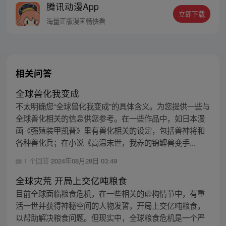
腾讯动漫App
名震古今，问一声：王侯将相，宁有种乎！
立即下载
海量正版漫画畅快看
相关问答
全球兽化我变成
不太明确您“全球兽化我变成”的具体含义。为您提供一些与
全球兽化相关的信息供您参考。在一些作品中，如日本漫
画《强殖装甲凯普》里有兽化相关的设定，包括兽神将和
各种兽化兵；在小说《高温末世，我养的锦鲤兽变手...
1 个回答
2024年08月28日 03:49
全球灾荒 开局上交亿吨粮食
目前全球面临粮食危机，在一些相关的虚构情节中，有重
活一世并获得神秘空间的人物发誓，开局上交亿吨粮食，
以帮助解决粮食问题。但现实中，全球粮食危机是一个严