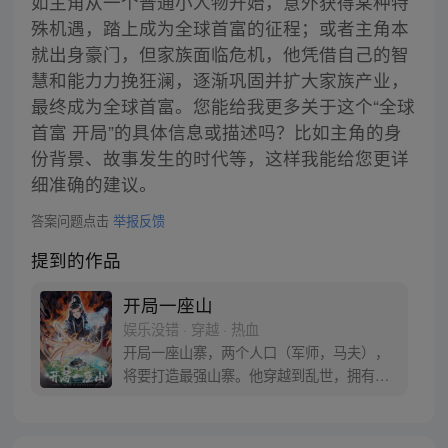
如主角从一个普通小人物开始，意外获得某种特
殊机遇，踏上成为全球首富的征程；或者主角本
就出身豪门，但家族面临危机，他凭借自己的智
慧和能力力挽狂澜，逐渐巩固并扩大家族产业，
最终成为全球首富。您能给我更多关于这个“全球
首富 开局”的具体信息或描述吗？比如主角的身
份背景、故事发生的时代等，这样我能给您更详
细准确的建议。
答案问题点击
举报反馈
提到的作品
开局一座山
娱乐没错 · 穿越 · 热血
开局一座山寨，两个人口（军师，马夫），
将要打造最强山寨。他穿越到乱世，拥有一
座马上要散伙的山寨。面对这杀戮乱世，是
打算抢钱抢粮抢婆娘做一个逍遥山大王，还
是泼出这身男儿血，交锋世上英雄，搏一个