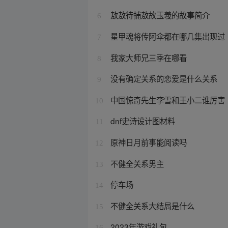
敖敖待捕敖故玉羲的故事简介
6
星甲魂将传阿伞都在哪几集出现过
7
我家大师兄三季在哪看
8
没有确定关系的恋爱是什么关系
9
中国惊奇先生李雪和王小二谁厉害
10
dnf史诗设计图材料
11
原神日月前事能阅读吗
12
不健全关系男主
13
停车场
14
不健全关系大结局是什么
15
2023年游戏礼包
16