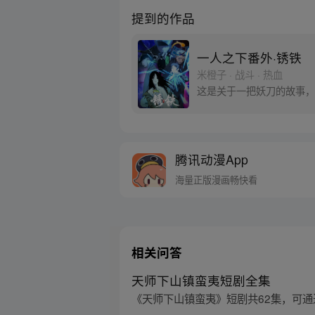
提到的作品
一人之下番外·锈铁
米橙子 · 战斗 · 热血
这是关于一把妖刀的故事，
腾讯动漫App
海量正版漫画畅快看
相关问答
天师下山镇蛮夷短剧全集
《天师下山镇蛮夷》短剧共62集，可