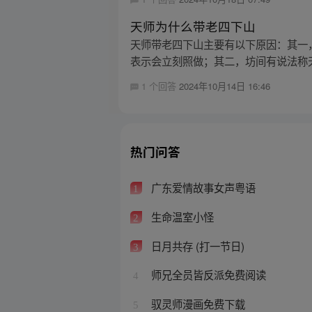
天师为什么带老四下山
天师带老四下山主要有以下原因：其一
表示会立刻照做；其二，坊间有说法称天
1 个回答
2024年10月14日 16:46
热门问答
广东爱情故事女声粤语
1
生命温室小怪
2
日月共存 (打一节日)
3
师兄全员皆反派免费阅读
4
驭灵师漫画免费下载
5