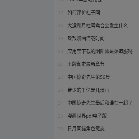
如何评价杜子同
17
大运和月柱鸳鸯合会发生什么
18
敖敖漫画连载时间
19
应用宝下载的阴阳师是渠道服吗
20
王牌御史最新章节
21
中国惊奇先生第56集
22
帝少的千亿宠儿漫画
23
中国惊奇先生最后和谁在一起了
24
漫画世界pdf电子版
25
日月同错角色意志
26