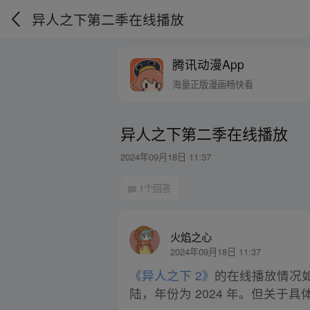
异人之下第二季在线播放
腾讯动漫App
海量正版漫画畅快看
异人之下第二季在线播放
2024年09月18日 11:37
1个回答
火焰之心
2024年09月18日 11:37
《异人之下 2》
的在线播放情况
陆，年份为 2024 年。但关