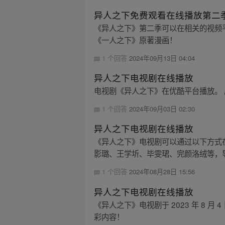
异人之下免费观看在线播放第二
《异人之下》第二季可以在相关的视频
《一人之下》原著漫画！
1 个回答
2024年09月13日 04:04
异人之下电视剧在线播放
电视剧《异人之下》在优酷平台播放。 
1 个回答
2024年09月03日 02:30
异人之下电视剧在线播放
《异人之下》电视剧可以通过以下方式在
影璐、王学圻、毕雯珺、完颜洛绒等，导
1 个回答
2024年08月28日 15:56
异人之下电视剧在线播放
《异人之下》电视剧于 2023 年 8 
彩内容！