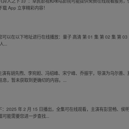
《异人之下 3》：草民影视和咪咕影院可能提供免费在线观看服务，
载 App 立享精彩内容！
可以在以下地址进行在线播放：量子 高清 第 01 集 第 02 集 第 
..
主演有胡先煦、李宛妲、冯绍峰、宋宁峰、乔振宇，导演为乌尔善、夏鹏
息，暂未获取到更确切的内容。...
：2025 年 2 月 15 日播出，全集可在线观看，主演有彭昱畅
可能需要您进一步查找...