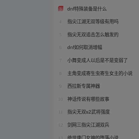
dnf特殊装备是什么
3
指尖江湖无双等级有用吗
4
指尖无双追击怎么触发的
5
dnf如何取消增幅
6
小舞变成人以后是不是变弱了
7
主角变成寄生虫寄生女主的小说
8
西拉斯专属神器
9
神话传说有哪些故事
10
指尖无双s2武将强度
11
剑网三指尖江湖双兵
12
绝世唐门女神的堕落小说
13