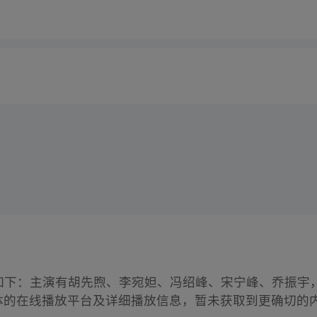
如下：主演有胡先煦、李宛妲、冯绍峰、宋宁峰、乔振宇
于具体的在线播放平台及详细播放信息，暂未获取到更确切的