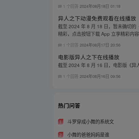
1 个回答
2024年08月18日 01:18
异人之下动漫免费观看在线播放
截至 2024 年 8 月 18 日，
精彩，点击按钮下载 App 立享精彩内
1 个回答
2024年08月17日 20:56
电影版异人之下在线播放
截至 2024 年 8 月 16 日，电
1 个回答
2024年08月16日 09:56
热门问答
斗罗穿成小舞的系统文
1
小舞的爸爸妈妈是谁
2