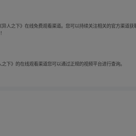
暂未确切的《异人之下》在线免费观看渠道。您可以持续关注相关的官方渠道
容！
影版《异人之下》的在线观看渠道您可以通过正规的视频平台进行查询。