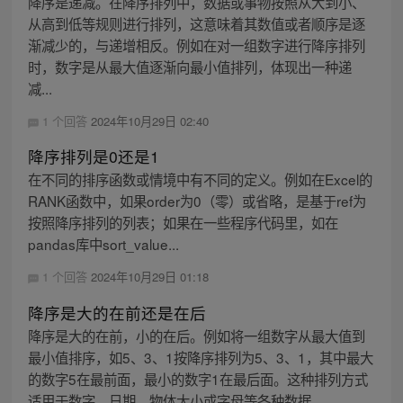
降序是递减。在降序排列中，数据或事物按照从大到小、
从高到低等规则进行排列，这意味着其数值或者顺序是逐
渐减少的，与递增相反。例如在对一组数字进行降序排列
时，数字是从最大值逐渐向最小值排列，体现出一种递
减...
1 个回答
2024年10月29日 02:40
降序排列是0还是1
在不同的排序函数或情境中有不同的定义。例如在Excel的
RANK函数中，如果order为0（零）或省略，是基于ref为
按照降序排列的列表；如果在一些程序代码里，如在
pandas库中sort_value...
1 个回答
2024年10月29日 01:18
降序是大的在前还是在后
降序是大的在前，小的在后。例如将一组数字从最大值到
最小值排序，如5、3、1按降序排列为5、3、1，其中最大
的数字5在最前面，最小的数字1在最后面。这种排列方式
适用于数字、日期、物体大小或字母等各种数据...