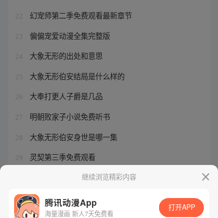
幻宠师第二季免费观看最新章节
22
偏偏宠爱动漫全集完整版
23
大象无形的出处和意思
24
大象无形伯安结局是什么样的
25
大奉打更人子爵是几品
26
明朝败家子小说免费听书
27
大象无形伯安身世是哪一集
28
灵契第三季免费观看
29
大象无形伯安的结局如何
继续浏览精彩内容
30
腾讯动漫App
打开APP
海量漫画 新人7天免费看