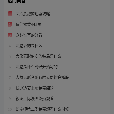
热门问答
高冷总裁的追妻攻略
1
偏偏宠爱442页
2
宠魅谁写的好看
3
宠魅说的是什么
4
大象无形伯安的结局是什么
5
宠魅是什么时候开始写的
6
大象无形音乐有限公司徐良撤股
7
傅少追妻上瘾免费阅读
8
被宠星际漫画免费观看
9
幻宠师第二季免费观看什么时候
10