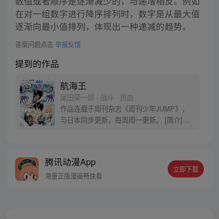
数值或者顺序是逐渐减少的，与递增相反。例如
在对一组数字进行降序排列时，数字是从最大值
逐渐向最小值排列，体现出一种递减的趋势。
答案问题点击
举报反馈
提到的作品
航海王
尾田荣一郎 · 战斗 · 热血
作品连载于周刊杂志《周刊少年JUMP》，
与日本同步更新，每周周一更新。 [简介]有
一个梦想成为海盗的少年叫路飞，他因误
食“恶魔果实”而成为了橡皮人，在获得超人
能力的同时付出了一辈子无法游泳的代价。
腾讯动漫App
十年后，路飞为实现与因救他而断臂的杰克
立即下载
斯的约定而出海，开始了以成为海盗王为目
海量正版漫画畅快看
标的伟大的冒险旅程！