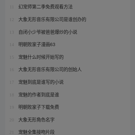
幻宠师第二季免费观看方法
11
大象无形音乐有限公司是谁创办的
12
自闭小少爷被爸爸爆炒的小说
13
明朝败家子漫画63
14
宠魅什么时候开始写的
15
大象无形音乐有限公司的创始人
16
宠魅到底是谁写的小说
17
宠魅的作者到底是谁
18
明朝败家子下载免费
19
大象无形角色名字
20
宠魅全集接吻片段
21