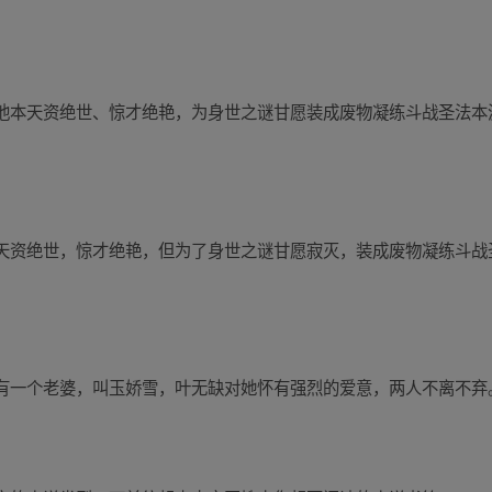
他本天资绝世、惊才绝艳，为身世之谜甘愿装成废物凝练斗战圣法本
天资绝世，惊才绝艳，但为了身世之谜甘愿寂灭，装成废物凝练斗战
有一个老婆，叫玉娇雪，叶无缺对她怀有强烈的爱意，两人不离不弃