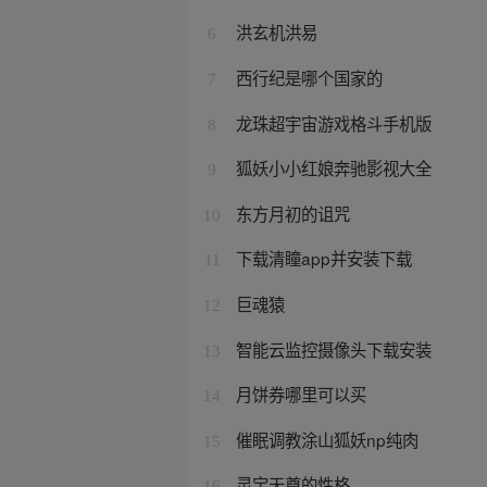
洪玄机洪易
6
西行纪是哪个国家的
7
龙珠超宇宙游戏格斗手机版
8
狐妖小小红娘奔驰影视大全
9
东方月初的诅咒
10
下载清瞳app并安装下载
11
巨魂猿
12
智能云监控摄像头下载安装
13
月饼券哪里可以买
14
催眠调教涂山狐妖np纯肉
15
灵宝天尊的性格
16