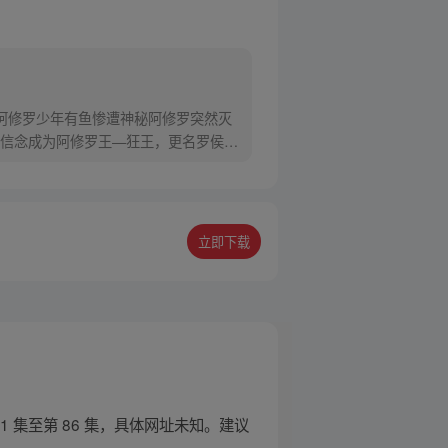
阿修罗少年有鱼惨遭神秘阿修罗突然灭
信念成为阿修罗王—狂王，更名罗侯。
立即下载
1 集至第 86 集，具体网址未知。建议