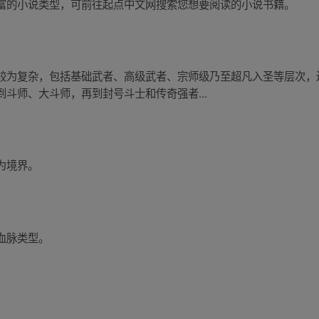
富的小说类型，可前往起点中文网搜索您想要阅读的小说书籍。
较为复杂，包括基础武者、高级武者、宗师级乃至超凡入圣等层次，
斗师、大斗师，再到封号斗士和传奇强者...
为境界。
血脉类型。