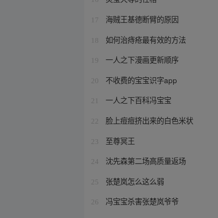
海贼王基德断臂的原因
17
如何治痔疮最有效的方法
18
一人之下漫画更新顺序
19
不收费的宝宝识字app
20
一人之下百科冯宝宝
21
脸上痘痘挤出来的白色米状
22
至尊冥王
23
沈先森第二场高质量返场
24
张楚岚怎么这么弱
25
冯宝宝杀害张楚岚爷爷
26