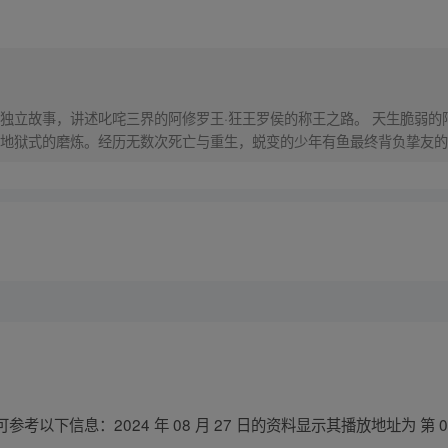
独立故事，讲述叱咤三界的阿修罗王·狂王罗侯的称王之路。 天生脆弱的
地狱式的磨炼。经历无数次死亡与重生，蜕变的少年有鱼最终背负挚友的
之爆发，少年新王能否担起重任
以下信息：2024 年 08 月 27 日的资料显示其播放地址为 第 0