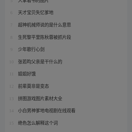
5
天才宝贝失忆爹地
6
超神机械师说的是什么意思
7
生死黎平里陈秋蓉被抓片段
8
少年歌行心剑
9
张若昀父亲是干什么的
10
姐姐好饿
11
前辈莫非是变态
12
拼图游戏图片素材大全
13
小白男神爹地电视剧在线观看
14
绝色怎么解释这个词
15