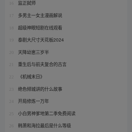
监正弑师
16
多男主一女主漫画解说
17
超级神眼短剧在线观看
18
泰剧大尺寸天花板2024
19
天降幼崽三岁半
20
重生后与前夫复合的古言
21
《机械末日》
22
绝色倾城讲的什么故事
23
开局修炼一万年
24
小白男神爹地第二季免费阅读
25
韩萧和海拉最后是什么等级
26