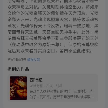
所有暗魂手下企图掌控天界，而杀心观音带领一
众天神与之对抗。关键时刻孙悟空出力，将如来
交给他的光魂帝释天的佩剑插在天宫顶端，光魂
帝释天归来，光魂出现照耀天宫，低等级暗魂被
蒸发，光魂帝释天下令反攻，暗魂一败涂地，黑
暗面帝释天逃跑，天宫重回天神手中。此外，黑
暗面帝释天带着残余手下到三尊殿唤醒元始天尊
（在动漫中改名为原始玉尊），但原始玉尊被唤
醒后观众未看到其真面目，第四季至此结束。
答案问题点击
举报反馈
提到的作品
西行纪
龙神万相 · 古风 · 战斗
在这个人妖神灵共存的时代，三藏师徒一行
为了世间和平，历经千辛万苦到达彼岸取
得“永恒之火”拯救苍生，可世间并没有因此
变得美好….随着阴谋慢慢揭露，暗魂四起,