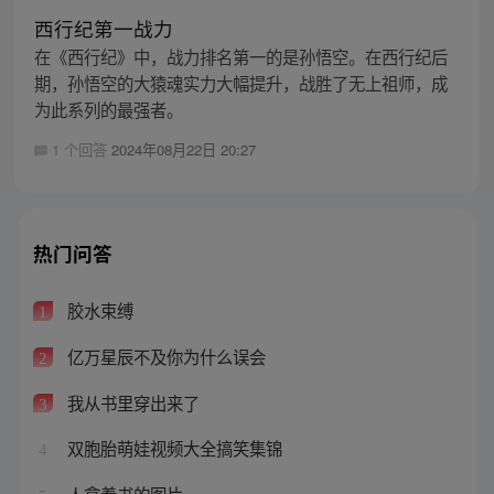
西行纪第一战力
在《西行纪》中，战力排名第一的是孙悟空。在西行纪后
期，孙悟空的大猿魂实力大幅提升，战胜了无上祖师，成
为此系列的最强者。
1 个回答
2024年08月22日 20:27
热门问答
胶水束缚
1
亿万星辰不及你为什么误会
2
我从书里穿出来了
3
双胞胎萌娃视频大全搞笑集锦
4
人拿着书的图片