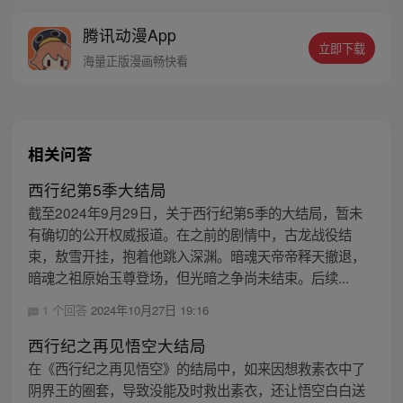
为了让“永恒之火”重新归位，小狼妖白狼不
腾讯动漫App
辞万难，找到唐三藏大法师，和他一起重新
立即下载
寻回徒弟们，组成全新“西行小队”，再度踏
海量正版漫画畅快看
上西行之旅……
相关问答
西行纪第5季大结局
截至2024年9月29日，关于西行纪第5季的大结局，暂未
有确切的公开权威报道。在之前的剧情中，古龙战役结
束，敖雪开挂，抱着他跳入深渊。暗魂天帝帝释天撤退，
暗魂之祖原始玉尊登场，但光暗之争尚未结束。后续...
1 个回答
2024年10月27日 19:16
西行纪之再见悟空大结局
在《西行纪之再见悟空》的结局中，如来因想救素衣中了
阴界王的圈套，导致没能及时救出素衣，还让悟空白白送