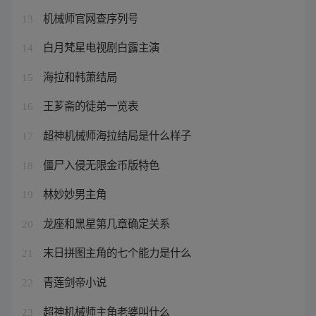
机械师官网查序列号
13
白月梵星电视剧白露主演
14
海拉和韩萧结局
15
王芗斋的徒弟一览表
16
超神机械师海拉结局是什么样子
17
僵尸入侵无限金币版特色
18
林妙妙男主角
19
龙座和黑星第几章确定关系
20
末日拼图主角的七个能力是什么
21
青莲剑帝小说
22
超神机械师主角老婆叫什么
23