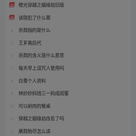
橙光穿越之姻缘劫旧版
2
该隐犯了什么罪
3
杀戮指的是什么
4
王芗斋后代
5
杀戮的含义是什么意思
6
每天早上诅咒人管用吗
7
白菁个人资料
8
林妙妙妈钱三一妈成闺蜜
9
可以剁肉的餐桌
10
穿越之姻缘劫改名了吗
11
屠戮殆尽怎么读
12