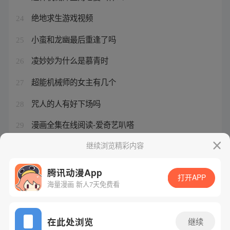
绝地求生游戏视频
24
小蛮和龙幽最后重逢了吗
25
凌妙妙为什么是慕青时
26
超能机械师的女主有几个
27
咒人的人有好下场吗
28
漫画全集在线阅读-爱奇艺叭嗒
29
超神机械师多少万字
继续浏览精彩内容
30
腾讯动漫App
打开APP
海量漫画 新人7天免费看
腾讯漫画
起点读书
QQ阅读
网站备案/许可证号：粤B2-20090059-5
在此处浏览
继续