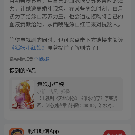
月初亲吻苏苏，用自己的血脉恢复苏苏暂时的法
力，让她逃离婚礼现场。在某些危急时刻，白月
初为了给涂山苏苏力量，也会通过接吻将自己的
血液贡献给她，从而唤醒涂山红红来对抗敌人。
等待电视剧的同时，也可以点击下方链接来阅读
《狐妖小红娘》
原著提前了解剧情了！
答案问题点击
举报反馈
提到的作品
狐妖小红娘
小新 · 古风 · 妖怪
【电视剧《天地剑心》《淮水竹亭》原著漫
画，剑心对应章节指路：39-85，淮水对应
章节指路272-301】 迷糊萝莉小狐妖，正太
道士没节操。自古人妖生死恋，千载孽缘一
线牵。（每周周四更新。）
腾讯动漫App