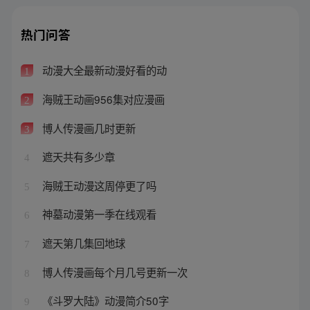
热门问答
动漫大全最新动漫好看的动
1
海贼王动画956集对应漫画
2
博人传漫画几时更新
3
遮天共有多少章
4
海贼王动漫这周停更了吗
5
神墓动漫第一季在线观看
6
遮天第几集回地球
7
博人传漫画每个月几号更新一次
8
《斗罗大陆》动漫简介50字
9