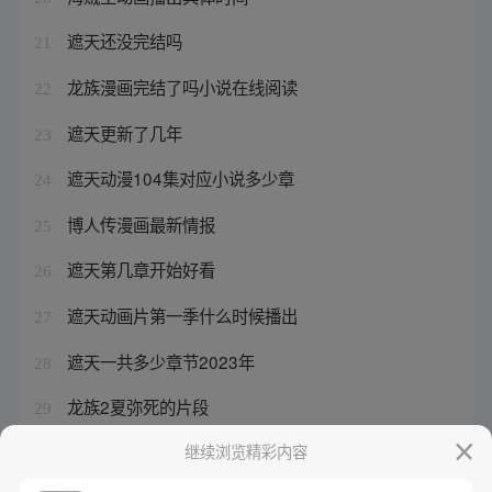
遮天还没完结吗
21
龙族漫画完结了吗小说在线阅读
22
遮天更新了几年
23
遮天动漫104集对应小说多少章
24
博人传漫画最新情报
25
遮天第几章开始好看
26
遮天动画片第一季什么时候播出
27
遮天一共多少章节2023年
28
龙族2夏弥死的片段
29
博人传漫画后续进展最新
继续浏览精彩内容
30