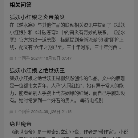
相关问答
狐妖小红娘之炎帝萧炎
在《逆水寒》与其他作品的联动相关资讯中提到了《狐妖
小红娘》和《斗破苍穹》中的萧炎有奇妙的联系。《逆水
寒》官方放出一道剪影，标题提到全新流派“沧澜”即将上
线，配文有“六年之期已至，三十年河东，三十年河西...
1 个回答
2024年10月15日 07:47
狐妖小红娘之绝世妖王
狐妖小红娘之绝世妖王是柳然然创作的作品。文中的鹿離
是一位都市女青年，人称“人间红娘”，她有异于常人的能
力，能看到别人手腕上代表姻缘的红绳，而自己手腕却没
有。她时常梦到一个好看的男人。 等待电视剧...
1 个回答
2024年09月26日 21:15
绝世魔帝
《绝世魔帝》是一部奇幻玄幻小说，作者是“带作家”。小说