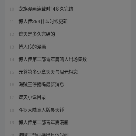
龙族漫画连载时间多久完结
10
博人传294什么时候更新
11
遮天是多久完结的
12
博人传的漫画
13
博人传第二部青年篇鸣人出场集数
14
元尊第多少章夭夭与周元相恋
15
海贼王停播吗最新消息
16
遮天小说目录
17
斗罗大陆真人版昊天锤
18
博人传第二部青年篇漫画
19
海贼王动画播出具体时间
20