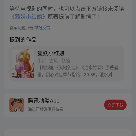
等待电视剧的同时，也可以点击下方链接来阅读
《狐妖小红娘》
原著提前了解剧情了！
答案问题点击
举报反馈
提到的作品
狐妖小红娘
小新 · 古风 · 妖怪
【电视剧《天地剑心》《淮水竹亭》原著漫
画，剑心对应章节指路：39-85，淮水对应
章节指路272-301】 迷糊萝莉小狐妖，正太
道士没节操。自古人妖生死恋，千载孽缘一
线牵。（每周周四更新。）
腾讯动漫App
立即下载
海量正版漫画畅快看