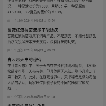
在参考资料中有两种关于蔷薇红核植物抑菌液价格的情
况，一种是活动价为¥568，月销0；另一种是原价
¥169.00，8.2折后的售价为￥138。
1 个回答
2024年10月23日 13:50
蔷薇红液抗菌液能不能除疣
蔷薇红液抗菌液属于消毒产品，不是药品，不能代替药品
治疗尖锐湿疣等疣类疾病，没有除疣的功效。
1 个回答
2024年10月21日 06:33
青云志天书的秘密
在《青云志》中，关于天书存在多种猜测和情节。比如苍
松叛变可能与天书有关，但具体原因未知。张小凡拿走了
第二卷天书。此外，在游戏世界中，天书秘卷是极为考验
人品的活动，玩家通过摇骰子获得不同的随机宝箱奖
励，...
1 个回答
2024年10月01日 01:23
毒蔷薇的最终进化型