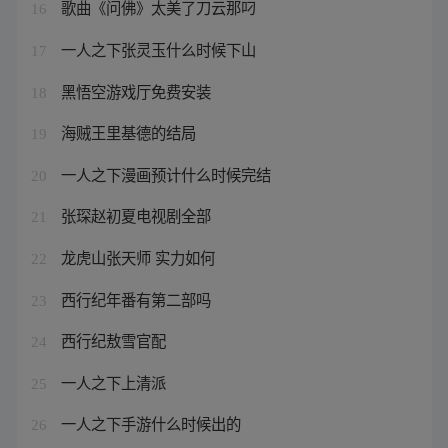
歌曲《问佛》太美了刀云那叼
16
一人之下张灵玉什么时候下山
17
黑悟空游戏厅免费安装
18
海贼王里基德的结局
19
一人之下漫画预计什么时候完结
20
张琛赵初夏电视剧全部
21
龙虎山张天师 实力如何
22
西行纪年番有第二部吗
23
西行纪敖雪官配
24
一人之下上清派
25
一人之下手游什么时候出的
26