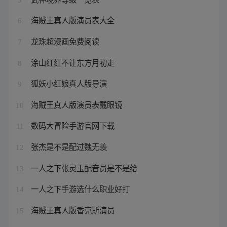
海贼王真人版演员表大全
6
龙珠超漫画免费阅读
7
涂山红红不让东方月初走
8
狐妖小红娘真人版导演
9
海贼王真人版演员表戴眼镜
10
数码大冒险手游官网下载
11
张杰是不是配过魏无羡
12
一人之下张灵玉配音员是不是给
13
一人之下手游选什么职业好打
14
海贼王真人版香克斯演员
15