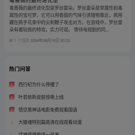
毒蔷薇的最终进化型是罗丝雷朵。罗丝雷朵是草属性和毒
属性的宝可梦，它可以用香甜的气味引诱猎物靠近，再用
藏在两手花束中的尖刺鞭子攻击对方。在游戏中，罗丝雷
朵有着较高的特攻，实力可观。 等待电视剧的同...
1 个回答
2024年08月15日 20:22
热门问答
西行纪为什么停播了
1
叶若依新皮肤惊艳上线
2
悟空黑神话电影免费观看国语
3
大猿魂特别篇高清在线观看动漫
4
武神境界等级一览表
5