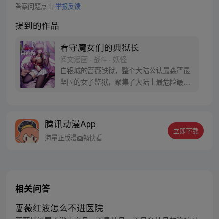
答案问题点击
举报反馈
提到的作品
看守魔女们的典狱长
阅文漫画 · 战斗 · 妖怪
白银城的蔷薇铁狱，整个大陆公认最森严最
坚固的女子监狱，聚集了大陆上最危险最穷
凶极恶的女性罪犯，而我——艾登正是负责
管理这座监狱的典狱长。 可原本的“艾登”是
一位枪术、剑术甚至黑魔法都样样精通的强
腾讯动漫App
者啊！我只是一个穿越到他身上的普通人，
立即下载
上面说的那些战斗技能，我都不会啊……
海量正版漫画畅快看
相关问答
蔷薇红液怎么不进医院