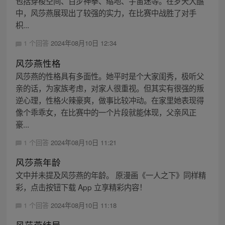
包括穿梭空间、百步神拳、缩地、宇宙迷等。在罗天大醮
中，风莎燕展现出了较强的实力，在比赛中战胜了对手
枳...
1 个回答
2024年08月10日 12:34
风莎燕性格
风莎燕的性格具有多面性。她平时是个大家闺秀，极听父
亲的话，为家族考虑，对家人很重视。但其实有很强的叛
逆心理，性格火辣豪爽，做事比较冲动。在家里她表现得
像个乖乖女，在比赛中的一个片段就能体现，父亲风正
豪...
1 个回答
2024年08月10日 11:21
风莎燕年龄
文中并未提及风莎燕的年龄。 原漫画《一人之下》同样精
彩，点击按钮下载 App 立享精彩内容！
1 个回答
2024年08月10日 11:18
风莎燕结局