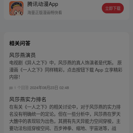
腾讯动漫App
密，张楚岚的生活被彻底颠覆，与冯宝宝一
立即下载
同踏上“异人”之旅。
海量正版漫画畅快看
相关问答
风莎燕演员
电视剧《异人之下》中，风莎燕的真人饰演者是代斯。 原
漫画《一人之下》同样精彩，点击按钮下载 App 立享精彩
内容！
1 个回答
2024年08月23日 02:48
风莎燕实力排名
在有关《一人之下》的相关讨论中，对于风莎燕的实力排
名没有明确统一的定论。但在一些分析中，风莎燕在罗天
大醮中的表现较为出色，其拥有先天异能力空间穿梭，主
要功法包括穿梭空间、百步神拳、缩地、宇宙迷等，战