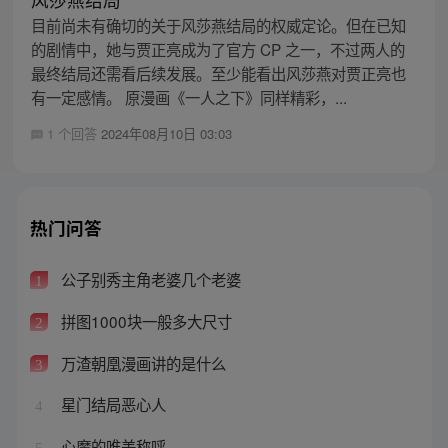
目前尚未有确切的关于风莎燕结局的权威定论。但在已知
的剧情中，她与贾正亮成为了官方 CP 之一，不过两人的
最终结局还需看后续发展。至少能看出风莎燕对贾正亮也
有一定感情。 原漫画《一人之下》同样精彩，...
1 个回答
2024年08月10日 03:03
热门问答
公子别秀主角老婆几个老婆
1
拼图1000块一般多大尺寸
2
万渣朝凰漫画讲的是什么
3
星门结局恶心人
4
心魔的唯美称呼
5