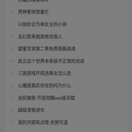
男神爹地宠妻忙
6
以徐妙云为单女主的小说
7
玄幻原来我是绝世高人
8
甜蜜专宠第二季免费观看高清
9
反正这个世界本来就不正常的说说
10
三国游戏开局选美女怎么选
11
心魔是真实存在的吗为什么
12
全民御兽 开局觉醒sss级天赋
13
超级宠兽进化
14
我的天赋有点怪 余粥可温
15