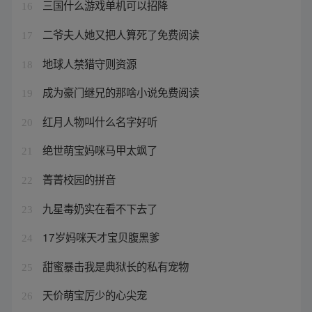
三国什么游戏单机可以招降
16
二爷夫人她又把人算死了免费阅读
17
地球人禁猎守则资源
18
成为豪门继兄的那啥小说免费阅读
19
红月人物叫什么名字好听
20
绝世萌宝妈咪马甲太飒了
21
菁菁校园的拼音
22
九星毒奶实在看不下去了
23
17岁妈咪天才宝贝腹黑爹
24
甜蜜暴击我是典狱长的私有宠物
25
天价萌宝厉少的心尖宠
26