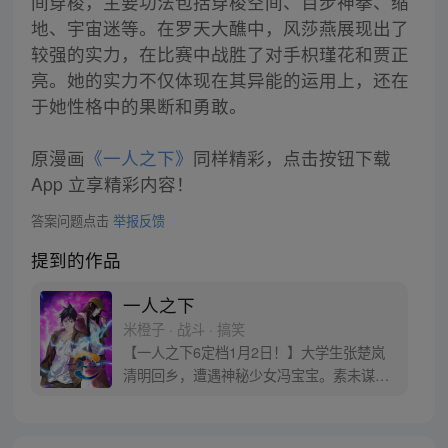
间穿梭，主要功法包括穿梭空间、百步神拳、缩
地、宇宙迷等。在罗天大醮中，风莎燕展现出了
较强的实力，在比赛中战胜了对手枳瑾花和贾正
亮。她的实力不仅体现在其异能的运用上，还在
于她性格中的果断和勇敢。
原漫画
《一人之下》
同样精彩，点击按钮下载
App 立享精彩内容！
答案问题点击
举报反馈
提到的作品
一人之下
米橙子 · 战斗 · 搞笑
【一人之下6定档1月2日！】大学生张楚岚
清明回乡，遭遇神秘少女冯宝宝。素未谋面
的冯宝宝却对张楚岚异常熟悉，并将其带去
自己打工的快递公司。为了帮冯宝宝寻找她
的身世，也为了查清自己与爷爷身上的秘