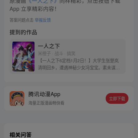
原漫画
《一人之下》
同样精彩，点击按钮下载
App 立享精彩内容！
答案问题点击
举报反馈
提到的作品
一人之下
米橙子 · 战斗 · 搞笑
【一人之下6定档1月2日！】大学生张楚岚
清明回乡，遭遇神秘少女冯宝宝。素未谋面
的冯宝宝却对张楚岚异常熟悉，并将其带去
自己打工的快递公司。为了帮冯宝宝寻找她
的身世，也为了查清自己与爷爷身上的秘
腾讯动漫App
密，张楚岚的生活被彻底颠覆，与冯宝宝一
立即下载
同踏上“异人”之旅。
海量正版漫画畅快看
相关问答