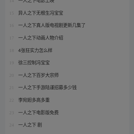
一人之下电影上映
14
异人之下无根生冯宝宝
15
一人之下真人版电视剧更新几集了
16
一人之下动画人物介绍
17
4张狂实力怎么样
18
徐三控制冯宝宝
19
一人之下百岁大宗师
20
一人之下手游陆谨招募多少钱
21
李宛妲多高多重
22
一人之下电影版免费
23
一人之下 剧
24