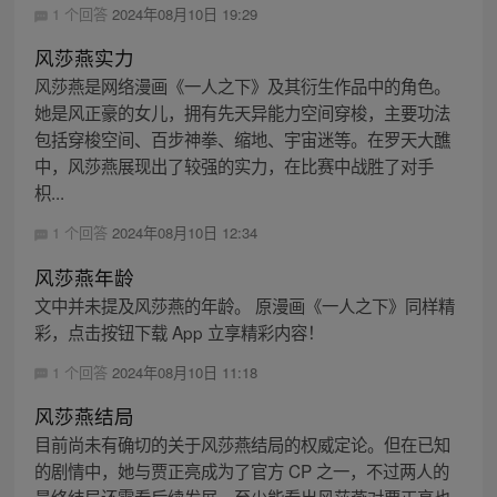
1 个回答
2024年08月10日 19:29
风莎燕实力
风莎燕是网络漫画《一人之下》及其衍生作品中的角色。
她是风正豪的女儿，拥有先天异能力空间穿梭，主要功法
包括穿梭空间、百步神拳、缩地、宇宙迷等。在罗天大醮
中，风莎燕展现出了较强的实力，在比赛中战胜了对手
枳...
1 个回答
2024年08月10日 12:34
风莎燕年龄
文中并未提及风莎燕的年龄。 原漫画《一人之下》同样精
彩，点击按钮下载 App 立享精彩内容！
1 个回答
2024年08月10日 11:18
风莎燕结局
目前尚未有确切的关于风莎燕结局的权威定论。但在已知
的剧情中，她与贾正亮成为了官方 CP 之一，不过两人的
最终结局还需看后续发展。至少能看出风莎燕对贾正亮也