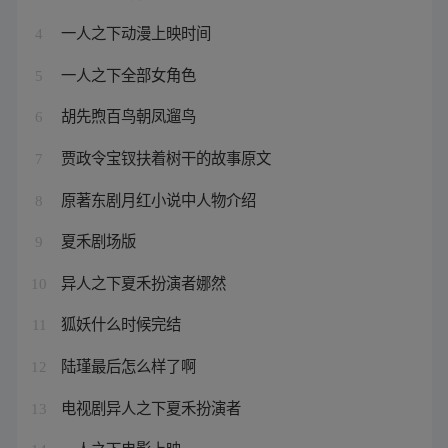
一人之下动漫上映时间
4
一人之下全部女角色
5
胡先煦百鸟朝凤遛鸟
6
贾政令宝钗扶着树干的故事原文
7
原著东剧月红小说中人物介绍
8
夏禾剧场版
9
异人之下夏禾扮演者娜然
10
狐妖什么时候完结
11
陆瑾最后怎么样了啊
12
电视剧异人之下夏禾扮演者
13