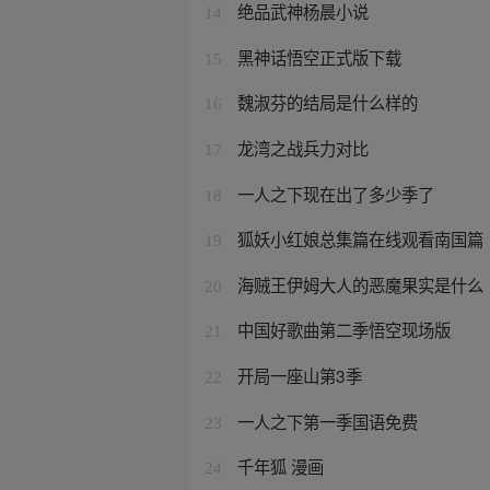
绝品武神杨晨小说
14
黑神话悟空正式版下载
15
魏淑芬的结局是什么样的
16
龙湾之战兵力对比
17
一人之下现在出了多少季了
18
狐妖小红娘总集篇在线观看南国篇
19
海贼王伊姆大人的恶魔果实是什么
20
中国好歌曲第二季悟空现场版
21
开局一座山第3季
22
一人之下第一季国语免费
23
千年狐 漫画
24