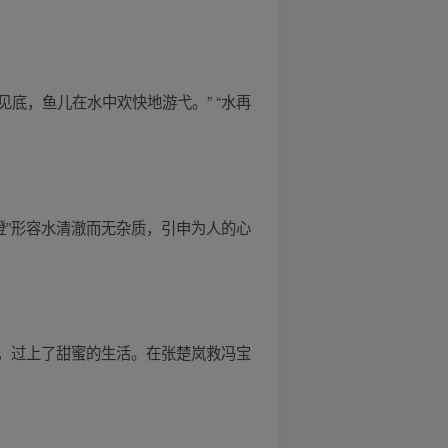
澄见底，鱼儿在水中欢快地游弋。” “水再
清澄”形容水清澈而无杂质，引申为人的心
，过上了甜蜜的生活。在张楚岚救冯宝