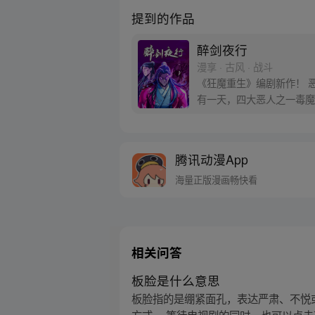
提到的作品
醉剑夜行
漫享 · 古风 · 战斗
《狂魔重生》编剧新作！ 
有一天，四大恶人之一毒魔
失在了黑道手中!
腾讯动漫App
海量正版漫画畅快看
相关问答
板脸是什么意思
板脸指的是绷紧面孔，表达严肃、不悦