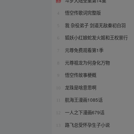
斗罗大陆全集第14集
3
悟空传歌词完整版
4
我 杂役弟子 剑道无敌秦初白羽
5
狐妖小红娘蛇发火姬和王权景行
6
元尊免费观看第1季
7
元尊祖龙为何身化万物
8
悟空传故事梗概
9
龙珠是啥意思啊
10
航海王漫画1085话
11
一人之下漫画679话
12
路飞总受怀孕生子小说
13