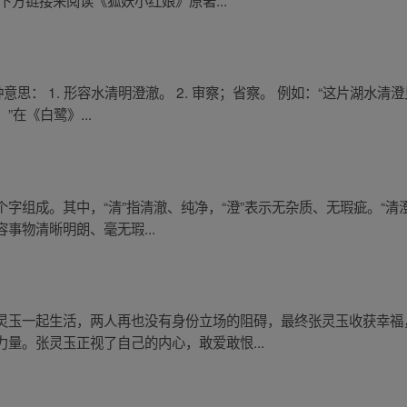
下方链接来阅读《狐妖小红娘》原著...
思： 1. 形容水清明澄澈。 2. 审察；省察。 例如：“这片湖水清
在《白鹭》...
”两个字组成。其中，“清”指清澈、纯净，“澄”表示无杂质、无瑕疵。“
事物清晰明朗、毫无瑕...
灵玉一起生活，两人再也没有身份立场的阻碍，最终张灵玉收获幸福
量。张灵玉正视了自己的内心，敢爱敢恨...