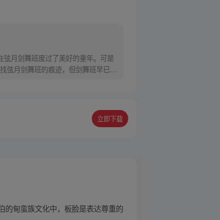
在弦月剑舞班度过了美好的童年。可是
找弦月剑舞班的痕迹，但剑舞班早已消
立即下载
伯的甸蛮族文化中，板脸是表达尊重的