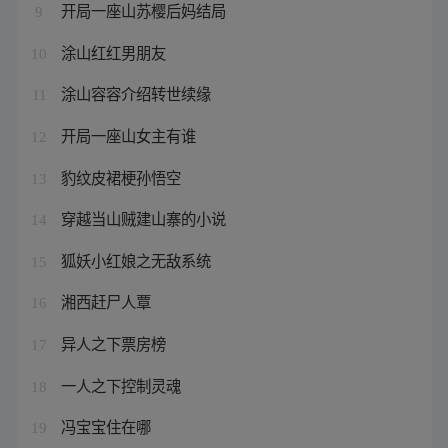
开局一座山苏樱后妈结局
9
涂山红红男朋友
10
涂山容容介绍转世续缘
11
开局一座山女主有谁
12
豹纹皮裙梗孙悟空
13
穿越当山贼建山寨的小说
14
狐妖小红娘之无敌系统
15
湘西赶尸人覃
16
异人之下票房榜
17
一人之下控制灵魂
18
冯宝宝住在哪
19