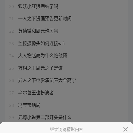
狐妖小红狼完结了吗
20
一人之下漫画预告更新时间
21
苏幼微和周元谁厉害
22
监控摄像头如何连接wifi
23
大人物赵泰为什么怕他哥
24
万相之王周元之子是谁
25
异人之下电影演员表大全高宁
26
乌尔善王也扮演者
27
冯宝宝结局
28
元尊小说第二部开头是什么
29
天空阅读app下载苹果
继续浏览精彩内容
30