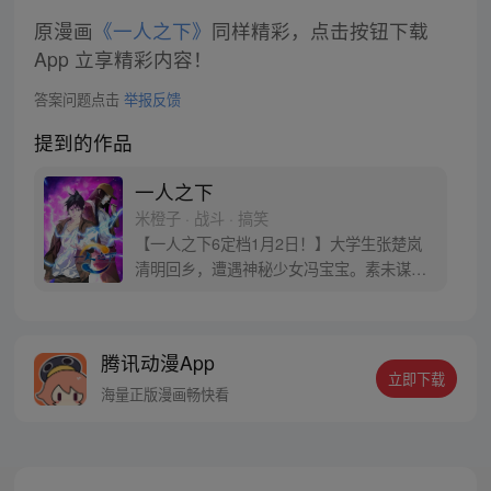
原漫画
《一人之下》
同样精彩，点击按钮下载
App 立享精彩内容！
答案问题点击
举报反馈
提到的作品
一人之下
米橙子 · 战斗 · 搞笑
【一人之下6定档1月2日！】大学生张楚岚
清明回乡，遭遇神秘少女冯宝宝。素未谋面
的冯宝宝却对张楚岚异常熟悉，并将其带去
自己打工的快递公司。为了帮冯宝宝寻找她
的身世，也为了查清自己与爷爷身上的秘
腾讯动漫App
密，张楚岚的生活被彻底颠覆，与冯宝宝一
立即下载
同踏上“异人”之旅。
海量正版漫画畅快看