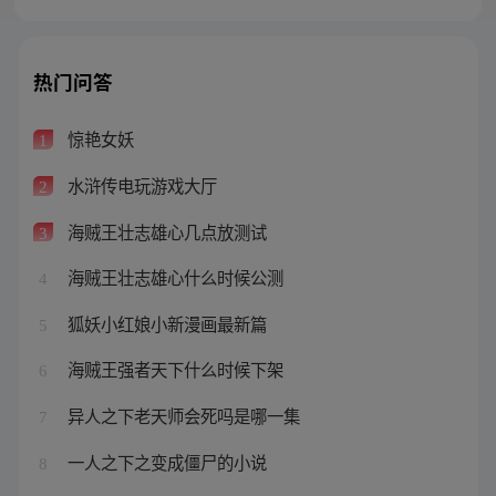
热门问答
惊艳女妖
1
水浒传电玩游戏大厅
2
海贼王壮志雄心几点放测试
3
海贼王壮志雄心什么时候公测
4
狐妖小红娘小新漫画最新篇
5
海贼王强者天下什么时候下架
6
异人之下老天师会死吗是哪一集
7
一人之下之变成僵尸的小说
8