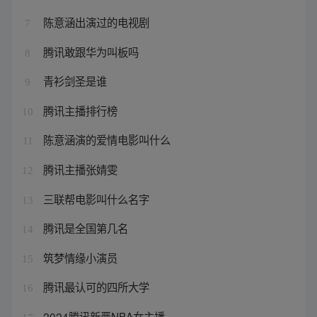
陈意涵出演过的电视剧
7
腾讯敢跟华为叫板吗
8
青衫剑圣是谁
9
腾讯主播排行榜
10
陈意涵演的爱情电影叫什么
11
腾讯主播张婧雯
12
三联帮电影叫什么名字
13
腾讯是全国第几名
14
筑梦情缘小演员
15
腾讯最认可的四所大学
16
2024腾讯新晋NBA女主播