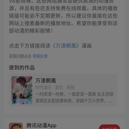
VS影院等。这些网站通常会提供高清的动漫资
源，并且有些还支持免费在线观看。具体的播放
链接可能会不定期更新，所以建议你直接在这些
网站上搜索最新的播放地址。希望你能享受到这
部动漫的精彩剧情！
点击下方链接阅读
《万渣朝凰》
漫画
答案问题点击
举报反馈
提到的作品
万渣朝凰
时代漫王 · 复仇 · 系统
一时虐渣一时爽，一直虐渣一直爽 女主苏绿
夏绑定女配逆袭系统，穿越千万小世界，花
式吊打无数渣男贱女的现世报故事！【每周
三、周六更新】 【万渣朝凰】竹鼠3群：
665442588 苏绿夏：“能慰藉我的，只有渣
腾讯动漫App
男悔恨的泪水，和贱女求而不得的痛苦呻