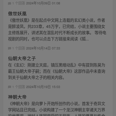
1 个回答
2024年10月09日 01:08
傲世妖凰
《傲世妖凰》是在起点中文网上连载的玄幻类小说，作者
是醉凌凤，共233章，45万字，已完结，小说主要围绕女
主修炼展开，讲述其在混乱时代不断成长的故事。 等待电
视剧的同时，也可以点击下方链接来阅读《狐...
1 个回答
2024年10月14日 07:33
仙朝大帝之子
在《玄幻：刚建立天庭，镇压黑暗动乱》中有提到陈昊为
霸王仙朝大帝子嗣；而在《仙朝大帝》这部作品中未查询
到关于仙朝大帝之子的相关内容。
1 个回答
2024年10月19日 15:03
神朝大帝
《神朝大帝》是向萝卜开炮所创作的小说，首发于奇异文
学网站且已完结。小说构建了一个龙汉神朝主宰诸天万界
的世界观，彼时人族国度受控于异族，人族的尊严与性命