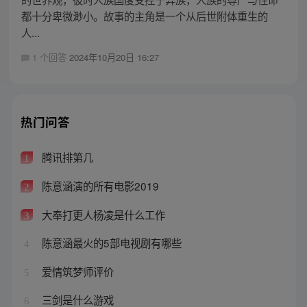
都十分卑微渺小。故事的主角是一个从后世附体重生的
人...
1 个回答
2024年10月20日 16:27
热门问答
腾讯排第几
1
陈意涵演的所有电影2019
2
大奉打更人杨凌是什么工作
3
陈意涵最火的5部电视剧有哪些
4
爱情筑梦师评价
5
三剑是什么游戏
6