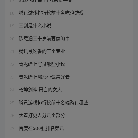
17
腾讯游戏排行榜前十名吃鸡游戏
18
三剑是什么小说
19
陈意涵三十岁前要做的事
20
腾讯最吃香的三个专业
21
青鸾峰上写过哪些小说
22
青鸾峰上哪部小说最好看
23
乾坤剑神 景言的女人
24
腾讯游戏排行榜前十名端游有哪些
25
大奉打更人分几个部分
26
百度在500强排名第几
27