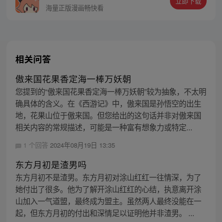
立即下载
吟。”
海量正版漫画畅快看
相关问答
傲来国花果香定海一棒万妖朝
您提到的“傲来国花果香定海一棒万妖朝”较为抽象，不太明
确具体的含义。在《西游记》中，傲来国是孙悟空的出生
地，花果山位于傲来国。但您给出的这句话并非对傲来国
相关内容的常规描述，可能是一种富有想象力或特定...
1 个回答
2024年08月19日 13:35
东方月初是渣男吗
东方月初不是渣男。东方月初对涂山红红一往情深，为了
她付出了很多。他为了解开涂山红红的心结，执意离开涂
山加入一气道盟，最终成为盟主。虽然两人最终没能在一
起，但东方月初的付出和深情足以证明他并非渣男。 ...