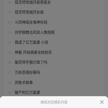
驭灵师宫城月是男是女
20
驭灵师宫城月女装
21
斗厌神成全鬼神在线
22
刘宇跳舞古风双人舞视频
23
我成了亿万富婆 小说
24
神豪 开局祸害全校校花
25
御灵师手册烂尾了吗
26
万妖圣祖好看吗
27
厌胜术故事
28
破产的亿万富婆
29
无上进化陈儒
继续浏览精彩内容
30