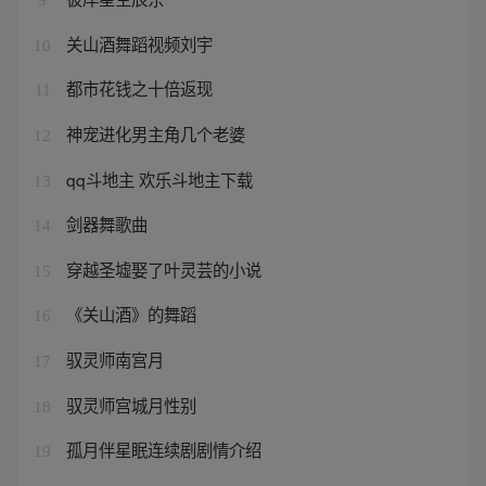
关山酒舞蹈视频刘宇
10
都市花钱之十倍返现
11
神宠进化男主角几个老婆
12
qq斗地主 欢乐斗地主下载
13
剑器舞歌曲
14
穿越圣墟娶了叶灵芸的小说
15
《关山酒》的舞蹈
16
驭灵师南宫月
17
驭灵师宫城月性别
18
孤月伴星眠连续剧剧情介绍
19