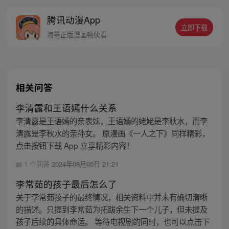
富翁悠闲度日，结果…… 改编自阅文集团作
腾讯动漫App
者卖报小郎君同名小说 QQ群号：
立即下载
799493374
海量正版漫画畅快看
相关问答
李清露和王语嫣什么关系
李清露是王语嫣的亲表妹，王语嫣的姥姥是李秋水，而李
清露是李秋水的亲孙女。 原漫画《一人之下》同样精彩，
点击按钮下载 App 立享精彩内容！
1 个回答
2024年08月05日 21:21
李常茹的孩子最后怎么了
关于李常茹孩子的最终情况，相关资料中并未有确切清晰
的描述。只提到李常茹为拓跋余生下一个儿子，但未提及
孩子后续的具体命运。 等待电视剧的同时，也可以点击下