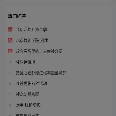
热门问答
《幻宠师》第二季
1
北京舞蹈学院 刘建
2
超念觉醒里的十三魔神介绍
3
斗厌神怪风
4
觉醒之石都能进化哪些宝可梦
5
斗神再临各种活动
6
神宠幻想官网
7
刘宇 舞蹈视频
8
彼岸星空辰东
9