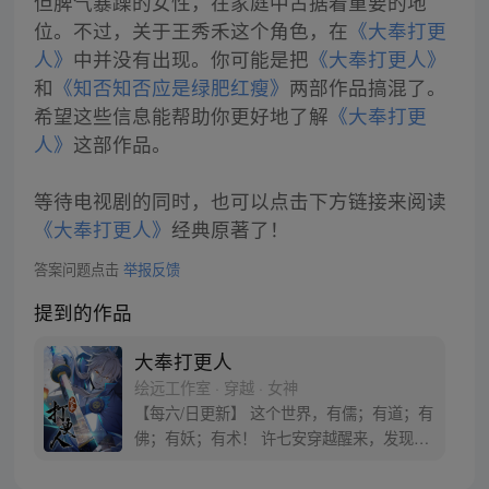
但脾气暴躁的女性，在家庭中占据着重要的地
位。不过，关于王秀禾这个角色，在
《大奉打更
人》
中并没有出现。你可能是把
《大奉打更人》
和
《知否知否应是绿肥红瘦》
两部作品搞混了。
希望这些信息能帮助你更好地了解
《大奉打更
人》
这部作品。
等待电视剧的同时，也可以点击下方链接来阅读
《大奉打更人》
经典原著了！
答案问题点击
举报反馈
提到的作品
大奉打更人
绘远工作室 · 穿越 · 女神
【每六/日更新】 这个世界，有儒；有道；有
佛；有妖；有术！ 许七安穿越醒来，发现自
己身处囹圄，三日后就要流放边陲？！ 他起
初的梦想只是自保，顺便在这个世界里当个