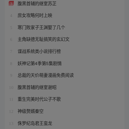
腹黑首辅的继室苏芷
3
庶女攻略何时上映
4
寒门败家子王渊娶了几个
5
主角缺德无耻搞笑的玄幻文
6
谍战系统类小说排行榜
7
妖神记第4季第5集剧情
8
总裁的天价萌妻漫画免费阅读
9
腹黑首辅的继室谢昭
10
重生完美时代公子不歌
11
神级赘婿秦空
12
侏罗纪岛君王蛮龙
13