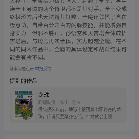
大存在。全魔实力极其强大，超越了全王，甚至
连全王身边的两个侍卫都不是其对手，全王变成
终极形态后也无法将其打败。全魔还领悟了自在
极意功，自带百分之百的闪躲技能，并能增强自
身实力。但邪不胜正，孙悟空和贝吉塔合体成悟
吉塔后，与琦玉再次合体，实力超越全魔。在不
同的同人作品中，全魔的具体设定和战斗结果可
能会有所不同。
答案问题点击
举报反馈
提到的作品
龙珠
翻翻动漫 · 战斗 · 热血
很久很久以前，地球上散落着七颗神奇的龙
珠，传说只要聚齐它们，神龙就会出现，并
可以为人实现一个愿望。为了寻找龙珠，布
尔玛和孙悟空踏上了奇妙的寻珠之旅……