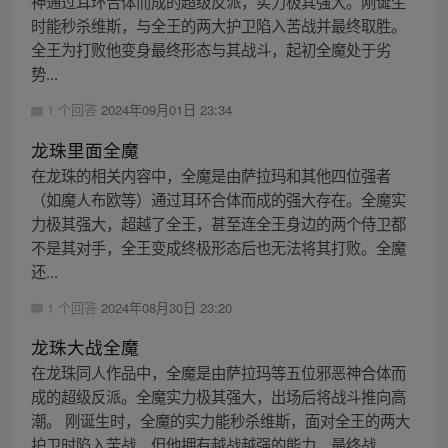
神通过耳环合体而成的超级反派，实力极其强大。刚诞生
时能秒杀维斯，与全王的两大护卫陷入苦战并最终取胜。
全王为打败他变身最终形态与其战斗，起初全魔处于劣
势...
1 个回答
2024年09月01日 23:34
龙珠里面全魔
在龙珠的相关内容中，全魔是由萨拉玛和其他四位强者
（如魔人布欧等）通过耳环合体而成的强大存在。全魔实
力极其强大，超越了全王，甚至连全王身边的两个侍卫都
不是其对手，全王变成终极形态后也无法将其打败。全魔
还...
1 个回答
2024年08月30日 23:20
龙珠大战全魔
在龙珠同人作品中，全魔是由萨拉玛等五位邪恶神合体而
成的超级反派。全魔实力极其强大，出场后将战斗推向高
潮。 刚诞生时，全魔的实力能秒杀维斯，面对全王的两大
护卫时陷入苦战，但他拥有越战越强的能力，最终战...