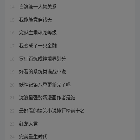
白滨兼一人物关系
14
我能随意穿诸天
15
宠魅主角魂宠等级
16
我变成了一只金雕
17
罗征百炼成神境界划分
18
好看的系统类谍战小说
19
妖神记第八季更新完了吗
20
沈浪最强赘婿漫画作者是谁
21
最好看的搞笑小说排行榜前十名
22
红龙大君
23
完美重生时代
24