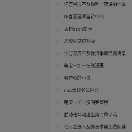
亿万星辰不及你叶非夜讲的什么
11
啄春泥是哪首诗中的
12
孟超espn简历
13
恶魔囚笼校对版
14
亿万星辰不及你贺季晨经典语录
15
萌宝一加一在线漫画
16
蠢作者的小说
17
nba孟超老公是谁
18
萌宝一加一漫画完整版
19
武动乾坤动漫出第二季了吗
20
亿万星辰不及你贺季晨免费阅读
21