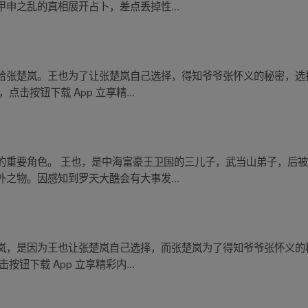
申之乱的真相展开占卜，差点丢掉性...
给张楚岚。王也为了让张楚岚自己选择，得知爷爷张怀义的秘密，选
击按钮下载 App 立享精...
的重要角色。 王也，是中海富豪王卫国的三儿子，武当山弟子，后
之物。因感知到罗天大醮会有大事发...
岚，是因为王也让张楚岚自己选择，而张楚岚为了得知爷爷张怀义的
钮下载 App 立享精彩内...