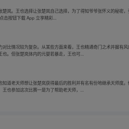
张楚岚。王也选择让张楚岚自己选择，为了得知爷爷张怀义的秘密，
按钮下载 App 立享精彩...
力对比情况较为复杂。从某些方面来看，王也精通奇门之术并握有风
也。但张楚岚体内的元婴若暴走，王也可...
也知道老天师想让张楚岚获得最后的胜利并有名有份地继承天师度。
王也参加这次比赛一是为了帮助老天师，...