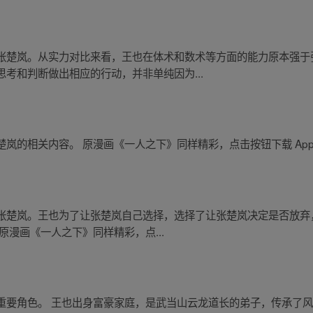
张楚岚。从实力对比来看，王也在体术和数术等方面的能力原本强于
考和判断做出相应的行动，并非单纯因为...
岚的相关内容。 原漫画《一人之下》同样精彩，点击按钮下载 App
张楚岚。王也为了让张楚岚自己选择，选择了让张楚岚决定是否放弃
原漫画《一人之下》同样精彩，点...
重要角色。 王也出身富豪家庭，是武当山云龙道长的弟子，传承了