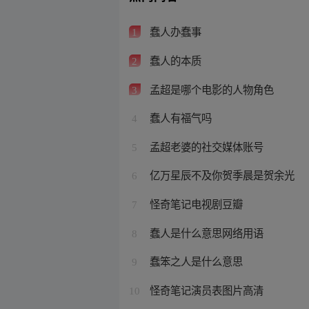
蠢人办蠢事
1
蠢人的本质
2
孟超是哪个电影的人物角色
3
蠢人有福气吗
4
孟超老婆的社交媒体账号
5
亿万星辰不及你贺季晨是贺余光
6
怪奇笔记电视剧豆瓣
7
蠢人是什么意思网络用语
8
蠢笨之人是什么意思
9
怪奇笔记演员表图片高清
10