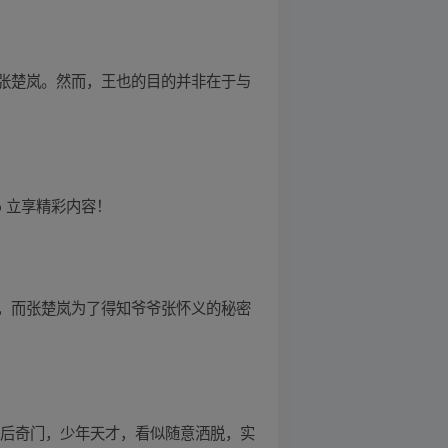
张楚岚。然而，王也的目的并非在于与
 立享精彩内容！
，而张楚岚为了得知爷爷张怀义的秘密
风后奇门，少年天才，看似随意洒脱，实