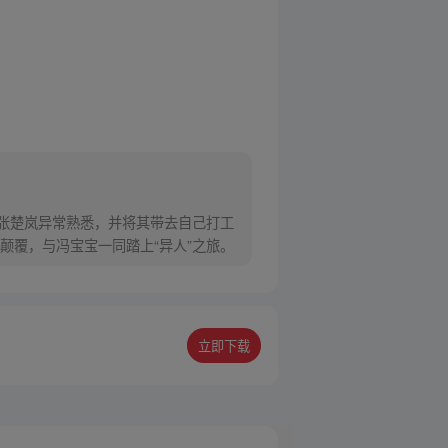
对张楚岚异常熟悉，并将其带去自己打工
颠覆，与冯宝宝一同踏上“异人”之旅。
立即下载