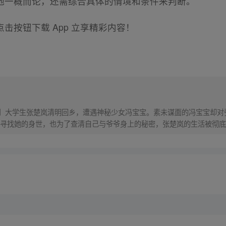
地一概而论，还需综合具体的情境和条件来判断。
击按钮下载 App 立享精彩内容！
！】大学生张楚岚清明回乡，遭遇神秘少女冯宝宝。素未谋面的冯宝宝却
寻找她的身世，也为了查清自己与爷爷身上的秘密，张楚岚的生活被彻底