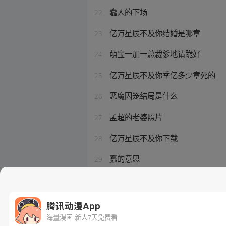
蠢人的下场
22
亿万星辰不及你结婚是哪章
23
萌宝一加一总裁爹地请跪好
24
亿万星辰不及你季亿多少章死的
25
恶魔囚笼结局是什么
26
孟超的老婆照片
27
亿万星辰不及你下载
28
蠢的意思
29
孟超照片
30
腾讯动漫App
海量漫画 新人7天免费看