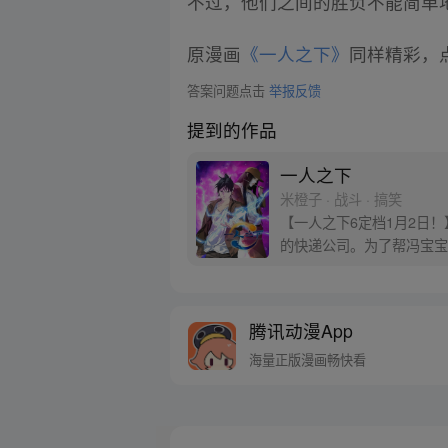
不过，他们之间的胜负不能简单
原漫画
《一人之下》
同样精彩，点
答案问题点击
举报反馈
提到的作品
一人之下
米橙子 · 战斗 · 搞笑
【一人之下6定档1月2日
的快递公司。为了帮冯宝宝
腾讯动漫App
海量正版漫画畅快看