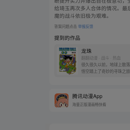
断提升实力并爆出自在极意功，
给琦玉再次多人合体的情况。最
魔的战斗依旧极为艰难。
答案问题点击
举报反馈
提到的作品
龙珠
翻翻动漫 · 战斗 · 热血
很久很久以前，地球上散落
悟空踏上了奇妙的寻珠之旅
腾讯动漫App
海量正版漫画畅快看