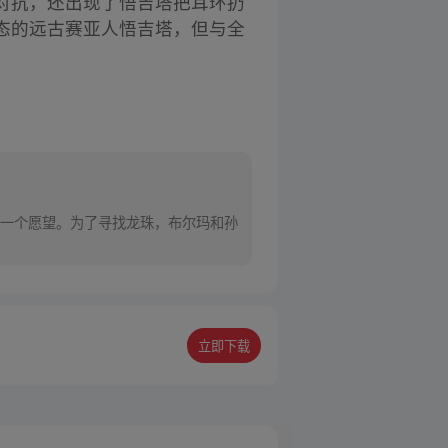
对抗，还出现了悟吉塔把耳环扔
态的远古赛亚人悟吉塔，但与全
一个愿望。为了寻找龙珠，布尔玛和孙
立即下载