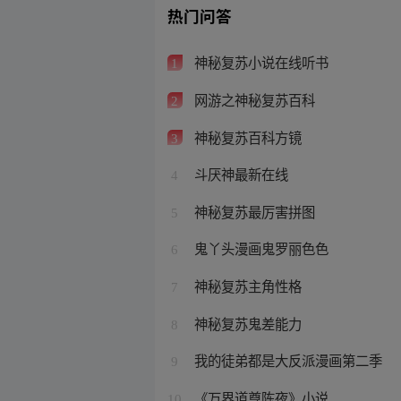
热门问答
神秘复苏小说在线听书
1
网游之神秘复苏百科
2
神秘复苏百科方镜
3
斗厌神最新在线
4
神秘复苏最厉害拼图
5
鬼丫头漫画鬼罗丽色色
6
神秘复苏主角性格
7
神秘复苏鬼差能力
8
我的徒弟都是大反派漫画第二季
9
《万界道尊陈夜》小说
10