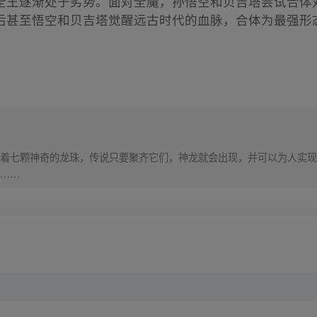
全王逐渐处于劣势。面对全魔，孙悟空和贝吉塔尝试合体
后甚至悟空和贝吉塔觉醒远古时代的血脉，合体为最强形
着七颗神奇的龙珠，传说只要聚齐它们，神龙就会出现，并可以为人实现
……