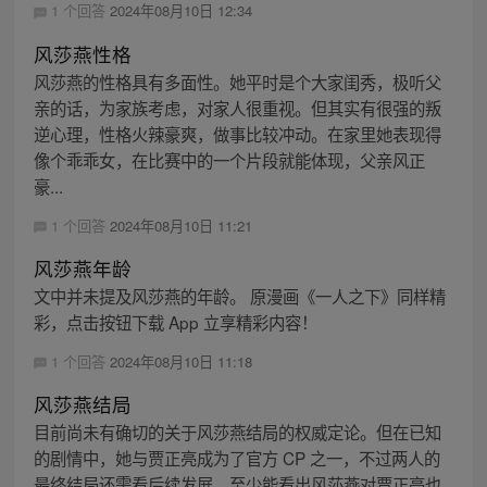
1 个回答
2024年08月10日 12:34
风莎燕性格
风莎燕的性格具有多面性。她平时是个大家闺秀，极听父
亲的话，为家族考虑，对家人很重视。但其实有很强的叛
逆心理，性格火辣豪爽，做事比较冲动。在家里她表现得
像个乖乖女，在比赛中的一个片段就能体现，父亲风正
豪...
1 个回答
2024年08月10日 11:21
风莎燕年龄
文中并未提及风莎燕的年龄。 原漫画《一人之下》同样精
彩，点击按钮下载 App 立享精彩内容！
1 个回答
2024年08月10日 11:18
风莎燕结局
目前尚未有确切的关于风莎燕结局的权威定论。但在已知
的剧情中，她与贾正亮成为了官方 CP 之一，不过两人的
最终结局还需看后续发展。至少能看出风莎燕对贾正亮也