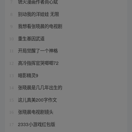
铳火漫画作者尚心斌
7
别动我的洋娃娃 无限
8
我想看张晓晨的电视剧
9
重生基因武道
10
开局觉醒了一个神格
11
高冷指挥官哭唧唧72
12
暗影精灵9
13
张晓晨是几几年出生的
14
这儿真美200字作文
15
张晓晨电视剧镜头
16
2333小游戏红包版
17