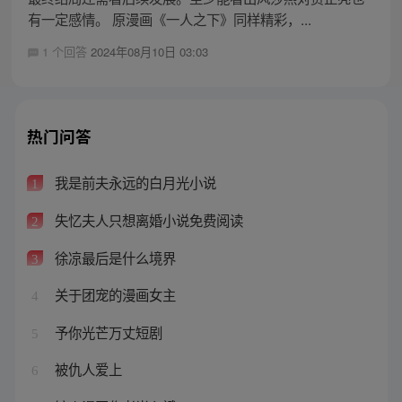
有一定感情。 原漫画《一人之下》同样精彩，...
1 个回答
2024年08月10日 03:03
热门问答
我是前夫永远的白月光小说
1
失忆夫人只想离婚小说免费阅读
2
徐凉最后是什么境界
3
关于团宠的漫画女主
4
予你光芒万丈短剧
5
被仇人爱上
6