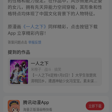
的性格和能力设定。在作品中，风莎燕是风正豪
的女儿，拥有先天异能力空间穿梭，其形象和性
格特点均体现了中国文化背景下的人物特征。
原漫画
《一人之下》
同样精彩，点击按钮下载
App 立享精彩内容！
答案问题点击
举报反馈
提到的作品
一人之下
米橙子 · 战斗 · 搞笑
【一人之下6定档1月2日！】大学生张楚岚
清明回乡，遭遇神秘少女冯宝宝。素未谋面
的冯宝宝却对张楚岚异常熟悉，并将其带去
自己打工的快递公司。为了帮冯宝宝寻找她
的身世，也为了查清自己与爷爷身上的秘
腾讯动漫App
密，张楚岚的生活被彻底颠覆，与冯宝宝一
立即下载
同踏上“异人”之旅。
海量正版漫画畅快看