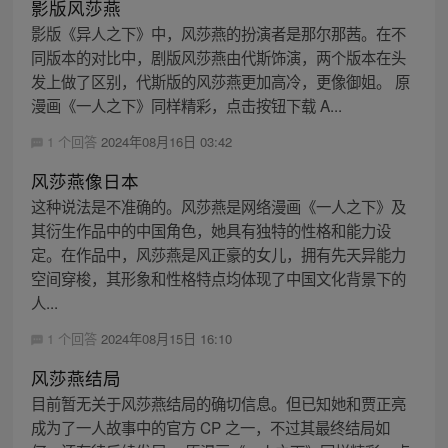
影版风莎燕
影版《异人之下》中，风莎燕的扮演者是那尔那茜。在不
同版本的对比中，剧版风莎燕由代斯饰演，两个版本在头
发上做了区别，代斯版的风莎燕更加高冷，更像御姐。 原
漫画《一人之下》同样精彩，点击按钮下载 A...
1 个回答
2024年08月16日 03:42
风莎燕像日本
这种说法是不准确的。风莎燕是网络漫画《一人之下》及
其衍生作品中的中国角色，她具有独特的性格和能力设
定。在作品中，风莎燕是风正豪的女儿，拥有先天异能力
空间穿梭，其形象和性格特点均体现了中国文化背景下的
人...
1 个回答
2024年08月15日 16:10
风莎燕结局
目前暂无关于风莎燕结局的确切信息。但已知她和贾正亮
成为了一人故事中的官方 CP 之一，不过其最终结局如