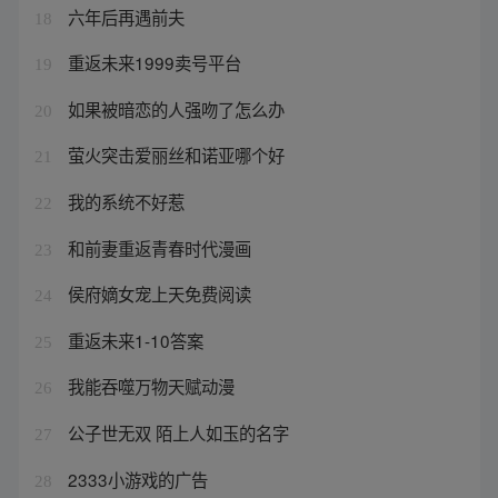
六年后再遇前夫
18
重返未来1999卖号平台
19
如果被暗恋的人强吻了怎么办
20
萤火突击爱丽丝和诺亚哪个好
21
我的系统不好惹
22
和前妻重返青春时代漫画
23
侯府嫡女宠上天免费阅读
24
重返未来1-10答案
25
我能吞噬万物天赋动漫
26
公子世无双 陌上人如玉的名字
27
2333小游戏的广告
28