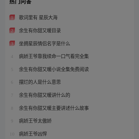
热门问答
歌词里有 星辰大海
1
余生有你甜又暖目录
2
坐拥星辰情侣名字是什么
3
病娇王爷靠我续命一口气看完全集
4
余生有你甜又暖小说全集免费阅读
5
摆烂的人是什么意思
6
余生有你甜又暖讲什么的
7
余生有你甜又暖主要讲述什么故事
8
病娇王爷太傲娇
9
病娇王爷凶悍
10