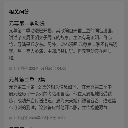
相关问答
元尊第二季动漫
元尊第二季动漫已开播。其改编自天蚕土豆的同名漫画，
讲述了大周王朝太子周元的故事。主演有马正阳、佟心
竹，导演是丘永东。另外，动态漫画·元尊第二季还有高晓
攀、吕一等人参演，由郑培锋执导。但元尊动漫在画质
和...
1 个回答
2024年08月26日 04:00
元尊第二季12集
元尊第二季第 12 集的相关信息如下： 在元尊第二季中，
周元经历了一系列的考验和冒险。他在大周祖地接受试
炼，成功开启传送通道，遇到夭夭姐和源兽吞吞，通过黑
帝沧渊的测试，沧渊答应帮他开八脉，并传授他源气...
1 个回答
2024年08月26日 19:03