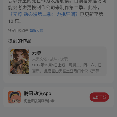
会以齐王的死亡作为收尾剧情。目前看来官方可
能会考虑更换制作公司来制作第二季。此外，
《元尊 动态漫第二季：力挽狂澜》
已更新至第
13 集。
答案问题点击
举报反馈
提到的作品
元尊
未天文化 · 战斗 · 逆袭
2017年12月5日上线，每周二、四、六、日
更新。 此漫画由天蚕土豆热门小说《元尊》
改编。少年执笔，龙蛇舞动；劈开乱世，点
亮苍穹。气掌乾坤的世界里，究竟是蟒雀吞
龙，还是圣龙崛起？！
腾讯动漫App
立即下载
海量正版漫画畅快看