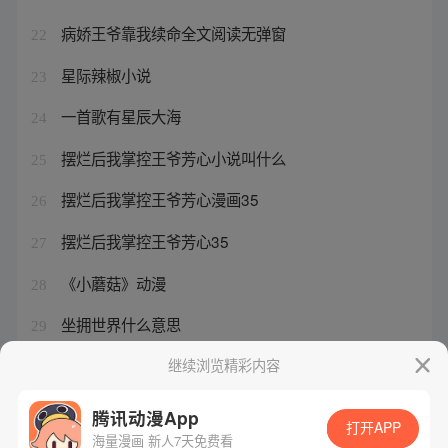
病娇王爷靠我续命全文阅读无弹窗
22
星际辣椒小说
23
一首歌有星辰大海
24
摆烂后我掌控王爷芳心小说叫什么
25
摆烂后我掌控王爷芳心漫画35
26
摆烂后我掌控王爷芳心35
27
《小蘑菇》动漫
28
坐拥世界什么意思
29
病娇王爷要多宠
继续浏览精彩内容
30
腾讯动漫App
打开APP
海量漫画 新人7天免费看