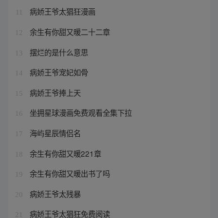
病娇王爷太猖狂漫画
11
余生有你甜又暖二十二章
12
摆烂的是什么意思
13
病娇王爷宠妃如骨
14
病娇王爷捧上天
15
坐拥星球漫画免费观看全集下拉
16
海屿星辰情侣名
17
余生有你甜又暖221章
18
余生有你甜又暖出书了吗
19
病娇王爷太残暴
20
病娇王爷太猖狂免费阅读
21