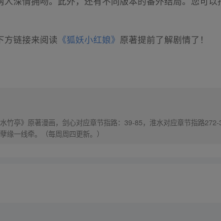
两人深情拥吻。此外，还有不同版本的番外结局。您可以
下方链接来阅读
《狐妖小红娘》
原著提前了解剧情了！
竹亭》原著漫画，剑心对应章节指路：39-85，淮水对应章节指路272-
孽缘一线牵。（每周周四更新。）