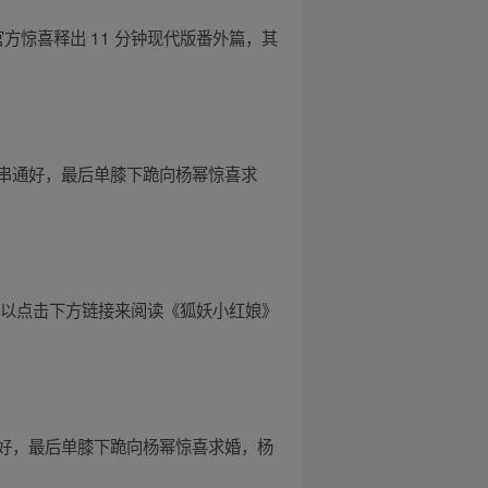
官方惊喜释出 11 分钟现代版番外篇，其
串通好，最后单膝下跪向杨幂惊喜求
可以点击下方链接来阅读《狐妖小红娘》
好，最后单膝下跪向杨幂惊喜求婚，杨