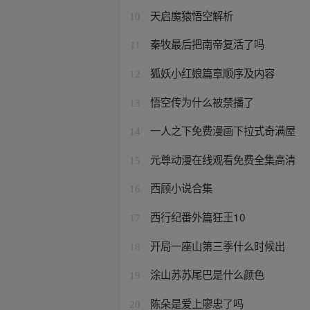
天启魔猿悟空解析
10
秦牧最后把南帝复活了吗
11
狐妖小红娘篇章顺序及内容
12
悟空传为什么被禁播了
13
一人之下免费漫画下拉式奇满屋
14
元尊动漫在线观看免费全集高清
15
西顾小说合集
16
西行纪番外篇狂王10
17
开局一座山第三季什么时候出
18
涂山苏苏尾巴是什么颜色
19
陈朵是爱上廖忠了吗
20