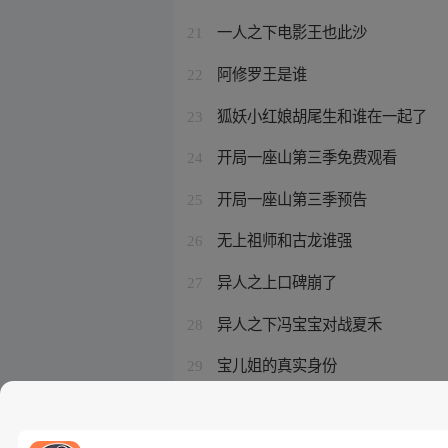
一人之下电影王也此沙
21
阿修罗王是谁
22
狐妖小红娘胡尾生和谁在一起了
23
开局一座山第三季免费观看
24
开局一座山第三季预告
25
无上祖师和古龙谁强
26
异人之上口碑崩了
27
异人之下冯宝宝对战夏禾
28
宝儿姐的真实身份
29
谷歌浏览器下载不了文件怎么办
30