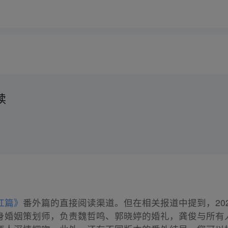
读
红篇》
番外篇的直接阅读渠道。但在相关报道中提到，2024 年
身婚姻策划师，负责魏哲鸣、郭晓婷的婚礼，龚俊与所有