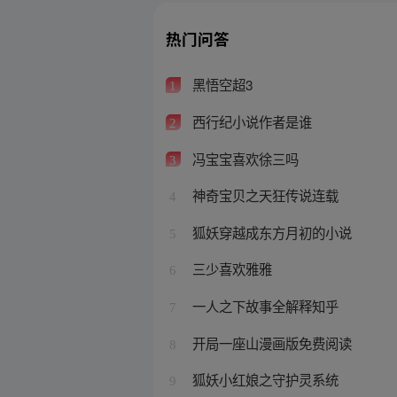
热门问答
黑悟空超3
1
西行纪小说作者是谁
2
冯宝宝喜欢徐三吗
3
神奇宝贝之天狂传说连载
4
狐妖穿越成东方月初的小说
5
三少喜欢雅雅
6
一人之下故事全解释知乎
7
开局一座山漫画版免费阅读
8
狐妖小红娘之守护灵系统
9