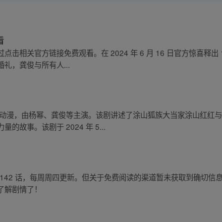
看
击相关官方链接免费观看。在 2024 年 6 月 16 日官方惊喜释出
礼，龚俊与所有人...
产动漫，由杨幂、龚俊等主演。该剧讲述了涂山狐族大当家涂山红红
故事。该剧于 2024 年 5...
- 142 话，每周周四更新。但关于免费阅读的渠道暂未获取到确切
了解剧情了！