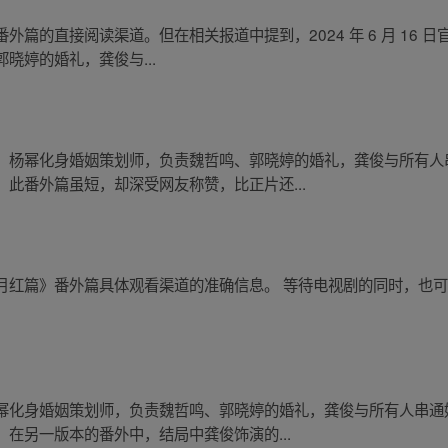
篇的直接阅读渠道。但在相关报道中提到，2024 年 6 月 16 日
晓婷的婚礼，龚俊与...
，杨幂化身婚姻策划师，负责魏哲鸣、郭晓婷的婚礼，龚俊与所有人
此番外篇虽短，却深受网友称赞，比正片还...
月红篇》番外篇具体观看渠道的准确信息。 等待电视剧的同时，也
幂化身婚姻策划师，负责魏哲鸣、郭晓婷的婚礼，龚俊与所有人串通
在另一版本的番外中，结局中龚俊饰演的...