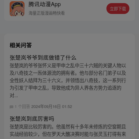
腾讯动漫App
密，张楚岚的生活被彻底颠覆，与冯宝宝一
立即下载
同踏上“异人”之旅。
海量正版漫画畅快看
相关问答
张楚岚爷爷到底做错了什么
张楚岚的爷爷张怀义是甲申之乱中三十六贼的关键人物以
及八奇技之一炁体源流的拥有者。他与部分名门弟子以及
全性妖人结拜为三十六义，并领悟出八奇技，这一系列行
为引发了甲申之乱，导致他成为异人界各方势力追逐的
对...
1 个回答
2024年09月16日 01:52
张楚岚到底厉害吗
张楚岚是比较厉害的。他虽然有十多年未修炼的空窗期且
实战经验较少，但在罗天大醮决赛时能与张灵玉打得有来