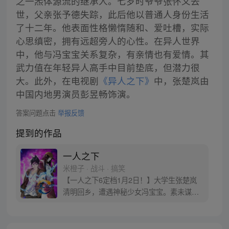
之一炁体源流的继承人。七岁时爷爷张怀义去
世，父亲张予德失踪，此后他以普通人身份生活
了十二年。他表面性格懒惰随和、爱吐槽，实际
心思缜密，拥有远超旁人的心性。在异人世界
中，他与冯宝宝关系复杂，有亲情也有爱情。其
武力值在年轻异人高手中目前垫底，但潜力很
大。此外，在电视剧
《异人之下》
中，张楚岚由
中国内地男演员彭昱畅饰演。
答案问题点击
举报反馈
提到的作品
一人之下
米橙子 · 战斗 · 搞笑
【一人之下6定档1月2日！】大学生张楚岚
清明回乡，遭遇神秘少女冯宝宝。素未谋面
的冯宝宝却对张楚岚异常熟悉，并将其带去
自己打工的快递公司。为了帮冯宝宝寻找她
的身世，也为了查清自己与爷爷身上的秘