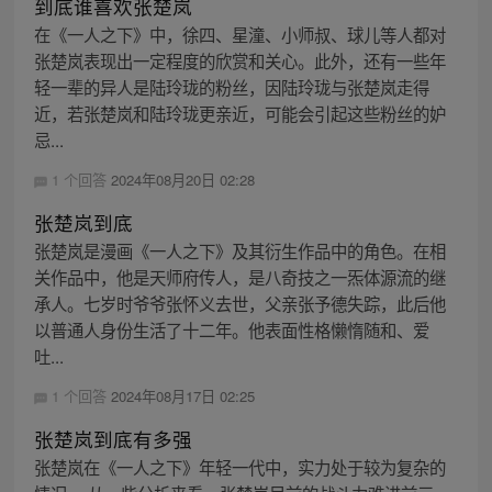
到底谁喜欢张楚岚
在《一人之下》中，徐四、星潼、小师叔、球儿等人都对
张楚岚表现出一定程度的欣赏和关心。此外，还有一些年
轻一辈的异人是陆玲珑的粉丝，因陆玲珑与张楚岚走得
近，若张楚岚和陆玲珑更亲近，可能会引起这些粉丝的妒
忌...
1 个回答
2024年08月20日 02:28
张楚岚到底
张楚岚是漫画《一人之下》及其衍生作品中的角色。在相
关作品中，他是天师府传人，是八奇技之一炁体源流的继
承人。七岁时爷爷张怀义去世，父亲张予德失踪，此后他
以普通人身份生活了十二年。他表面性格懒惰随和、爱
吐...
1 个回答
2024年08月17日 02:25
张楚岚到底有多强
张楚岚在《一人之下》年轻一代中，实力处于较为复杂的