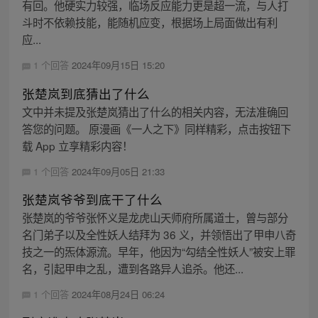
有回。他硬实力较强，临场反应能力更是超一流，与人打
斗时不依赖技能，能随机应变，根据场上局面做出有利
应...
1 个回答
2024年09月15日 15:20
张楚岚到底猜出了什么
文中并未提及张楚岚猜出了什么的相关内容，无法准确回
答您的问题。 原漫画《一人之下》同样精彩，点击按钮下
载 App 立享精彩内容！
1 个回答
2024年09月05日 21:33
张楚岚爷爷到底干了什么
张楚岚的爷爷张怀义是龙虎山天师府所属道士，曾与部分
名门弟子以及全性妖人结拜为 36 义，并领悟出了甲申八奇
技之一的炁体源流。早年，他因为“勾结全性妖人”被安上罪
名，引起甲申之乱，遭到各路异人追杀。他还...
1 个回答
2024年08月24日 06:24