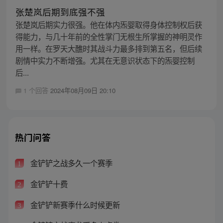
张楚岚后期到底强不强
张楚岚后期实力很强。他在体内炁婴取得身体控制权后获
得能力，与几十年前的全性掌门无根生所掌握的神明灵作
用一样。在罗天大醮时其战斗力最多排到第五名，但后续
剧情中实力不断增强。尤其在无意识状态下的炁婴控制
后...
1 个回答
2024年08月09日 20:10
热门问答
金铲铲之战多久一个赛季
1
金铲铲十费
2
金铲铲新赛季什么时候更新
3