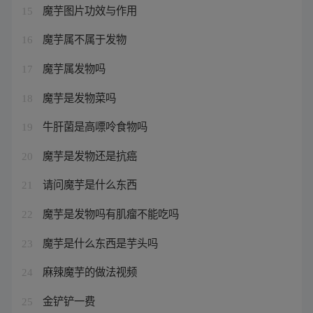
魔芋图片功效与作用
15
魔芋属不属于发物
16
魔芋属发物吗
17
魔芋是发物菜吗
18
牛肝菌是高嘌呤食物吗
19
魔芋是发物还是抗癌
20
请问魔芋是什么东西
21
魔芋是发物吗有肌瘤不能吃吗
22
魔芋是什么东西是芋头吗
23
麻辣魔芋的做法视频
24
金铲铲一费
25