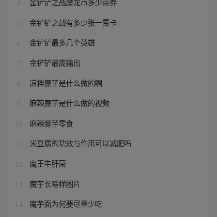
金铲铲之战魔龙币多少点券
4
金铲铲之战有多少张一费卡
5
金铲铲最多几个英雄
6
金铲铲最高输出
7
凉拌魔芋是什么做的啊
8
麻辣魔芋是什么做的视频
9
麻辣魔芋零食
10
米豆腐的功效与作用可以减肥吗
11
魔王牛肝菌
12
魔芋长啥样图片
13
魔芋面为何要尽量少吃
14