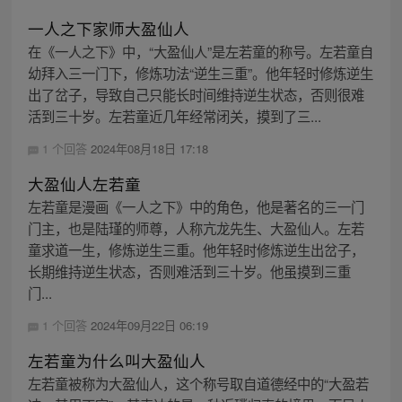
一人之下家师大盈仙人
在《一人之下》中，“大盈仙人”是左若童的称号。左若童自
幼拜入三一门下，修炼功法“逆生三重”。他年轻时修炼逆生
出了岔子，导致自己只能长时间维持逆生状态，否则很难
活到三十岁。左若童近几年经常闭关，摸到了三...
1 个回答
2024年08月18日 17:18
大盈仙人左若童
左若童是漫画《一人之下》中的角色，他是著名的三一门
门主，也是陆瑾的师尊，人称亢龙先生、大盈仙人。左若
童求道一生，修炼逆生三重。他年轻时修炼逆生出岔子，
长期维持逆生状态，否则难活到三十岁。他虽摸到三重
门...
1 个回答
2024年09月22日 06:19
左若童为什么叫大盈仙人
左若童被称为大盈仙人，这个称号取自道德经中的“大盈若