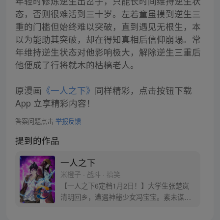
年轻时修炼逆生出岔子，只能长时间维持逆生状
态，否则很难活到三十岁。左若童虽摸到逆生三
重的门槛但始终难以突破，直到遇见无根生，本
以为能助其突破，却在得知真相后信仰崩塌。常
年维持逆生状态对他影响极大，解除逆生三重后
他便成了行将就木的枯槁老人。
原漫画
《一人之下》
同样精彩，点击按钮下载
App 立享精彩内容！
答案问题点击
举报反馈
提到的作品
一人之下
米橙子 · 战斗 · 搞笑
【一人之下6定档1月2日！】大学生张楚岚
清明回乡，遭遇神秘少女冯宝宝。素未谋面
的冯宝宝却对张楚岚异常熟悉，并将其带去
自己打工的快递公司。为了帮冯宝宝寻找她