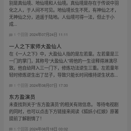
别是真仙境、地仙境和人仙境。真仙境是存在于传说中羽
化之人，于人间不可见。地仙境长生不死，有神仙之才，
无神仙之分，逍遥于陆地。人仙境可得一法，但止于小
成...
1 个回答
2024年07月24日 11:11
一人之下家师大盈仙人
在《一人之下》中，大盈仙人指的是左若童。左若童是三
一门的掌门，其称号“大盈仙人”将他的一生诠释得淋漓尽
致。他自幼拜入三一门下，修炼功法逆生三重。左若童年
轻时修炼逆生出了岔子，导致只能长时间维持逆生状态...
1 个回答
2024年08月07日 17:30
东方盈演员
未查找到关于“东方盈演员”的相关有效信息。 等待电视剧
的同时，也可以点击下方链接来阅读《狐妖小红娘》原著
提前了解剧情了！
1 个回答
2024年08月18日 03:02