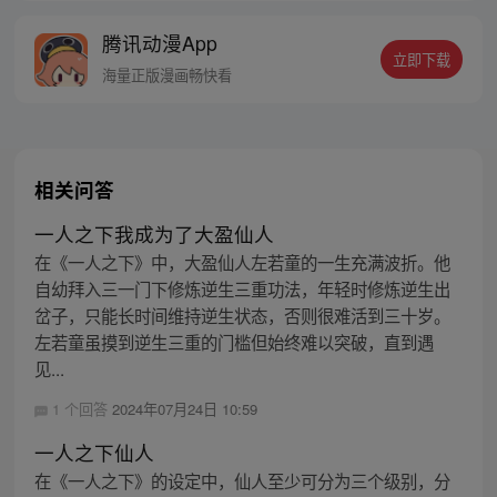
的身世，也为了查清自己与爷爷身上的秘
腾讯动漫App
密，张楚岚的生活被彻底颠覆，与冯宝宝一
立即下载
同踏上“异人”之旅。
海量正版漫画畅快看
相关问答
一人之下我成为了大盈仙人
在《一人之下》中，大盈仙人左若童的一生充满波折。他
自幼拜入三一门下修炼逆生三重功法，年轻时修炼逆生出
岔子，只能长时间维持逆生状态，否则很难活到三十岁。
左若童虽摸到逆生三重的门槛但始终难以突破，直到遇
见...
1 个回答
2024年07月24日 10:59
一人之下仙人
在《一人之下》的设定中，仙人至少可分为三个级别，分