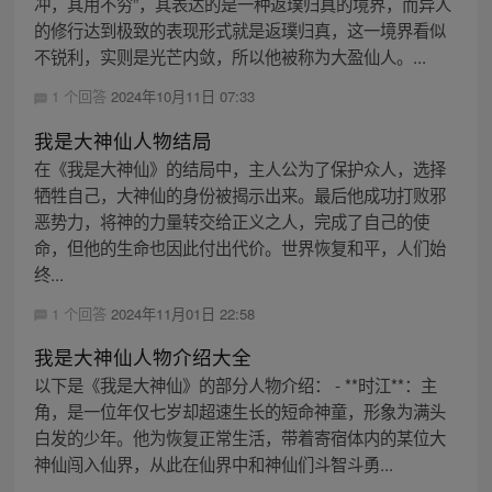
冲，其用不穷”，其表达的是一种返璞归真的境界，而异人
的修行达到极致的表现形式就是返璞归真，这一境界看似
不锐利，实则是光芒内敛，所以他被称为大盈仙人。...
1 个回答
2024年10月11日 07:33
我是大神仙人物结局
在《我是大神仙》的结局中，主人公为了保护众人，选择
牺牲自己，大神仙的身份被揭示出来。最后他成功打败邪
恶势力，将神的力量转交给正义之人，完成了自己的使
命，但他的生命也因此付出代价。世界恢复和平，人们始
终...
1 个回答
2024年11月01日 22:58
我是大神仙人物介绍大全
以下是《我是大神仙》的部分人物介绍： - **时江**：主
角，是一位年仅七岁却超速生长的短命神童，形象为满头
白发的少年。他为恢复正常生活，带着寄宿体内的某位大
神仙闯入仙界，从此在仙界中和神仙们斗智斗勇...