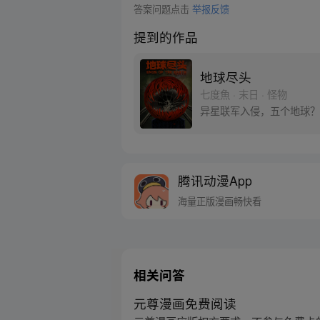
答案问题点击
举报反馈
提到的作品
地球尽头
七度魚 · 末日 · 怪物
异星联军入侵，五个地球？
腾讯动漫App
海量正版漫画畅快看
相关问答
元尊漫画免费阅读