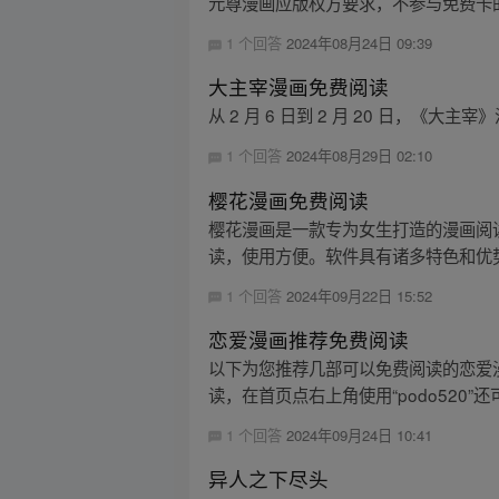
元尊漫画应版权方要求，不参与免费卡
1 个回答
2024年08月24日 09:39
大主宰漫画免费阅读
从 2 月 6 日到 2 月 20 日
1 个回答
2024年08月29日 02:10
樱花漫画免费阅读
樱花漫画是一款专为女生打造的漫画阅
读，使用方便。软件具有诸多特色和优势
1 个回答
2024年09月22日 15:52
恋爱漫画推荐免费阅读
以下为您推荐几部可以免费阅读的恋爱漫画
读，在首页点右上角使用“podo520”还
1 个回答
2024年09月24日 10:41
异人之下尽头