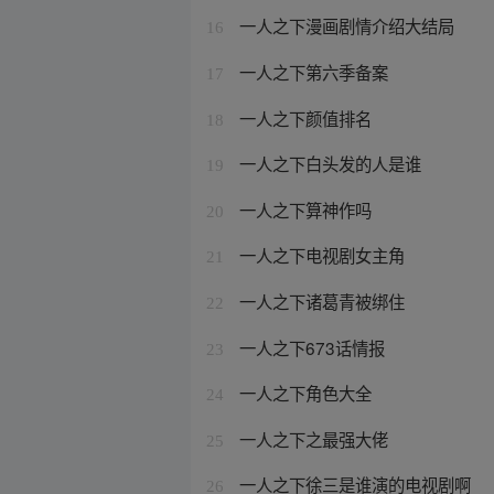
一人之下漫画剧情介绍大结局
16
一人之下第六季备案
17
一人之下颜值排名
18
一人之下白头发的人是谁
19
一人之下算神作吗
20
一人之下电视剧女主角
21
一人之下诸葛青被绑住
22
一人之下673话情报
23
一人之下角色大全
24
一人之下之最强大佬
25
一人之下徐三是谁演的电视剧啊
26