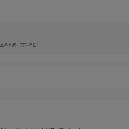
五界齐聚，灾祸降临！