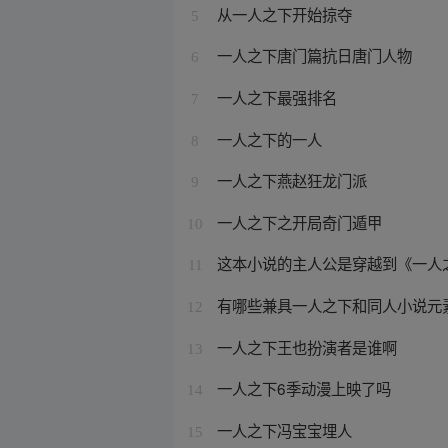
从一人之下开始掠夺
5
一人之下唐门篇抗日唐门人物
6
一人之下最强排名
7
一人之下的一人
8
一人之下燕赵狂龙门派
9
一人之下之开局奇门遁甲
10
这本小说的主人公是穿越到《一人
11
有哪些兼具一人之下和同人小说元
12
一人之下王也扮演者是谁啊
13
一人之下6季动漫上映了吗
14
一人之下冯宝宝埋人
15