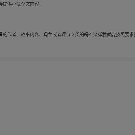
接提供小说全文内容。
画的作者、故事内容、角色或者评价之类的吗？这样我就能按照要求