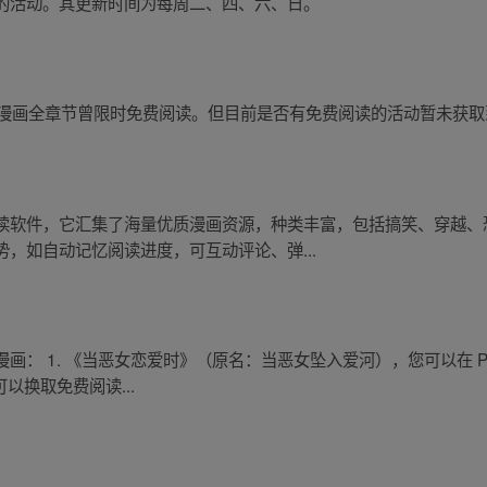
的活动。其更新时间为每周二、四、六、日。
，《大主宰》漫画全章节曾限时免费阅读。但目前是否有免费阅读的活动暂未获
读软件，它汇集了海量优质漫画资源，种类丰富，包括搞笑、穿越、
，如自动记忆阅读进度，可互动评论、弹...
： 1. 《当恶女恋爱时》（原名：当恶女坠入爱河），您可以在 P
可以换取免费阅读...