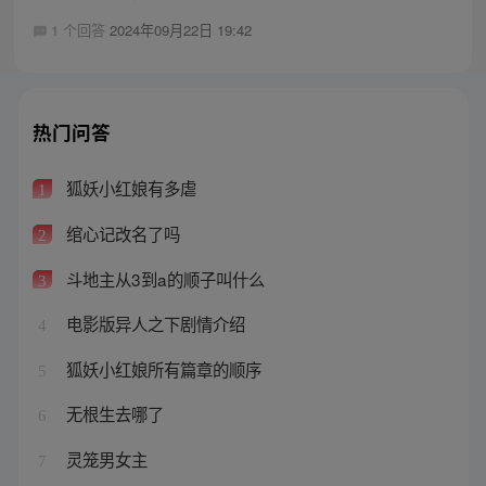
1 个回答
2024年09月22日 19:42
热门问答
狐妖小红娘有多虐
1
绾心记改名了吗
2
斗地主从3到a的顺子叫什么
3
电影版异人之下剧情介绍
4
狐妖小红娘所有篇章的顺序
5
无根生去哪了
6
灵笼男女主
7