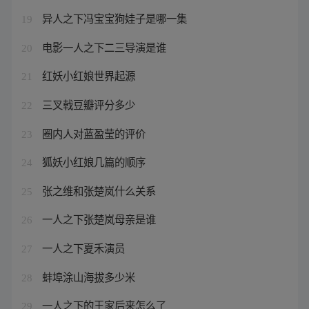
异人之下冯宝宝狗娃子是哪一集
19
电影一人之下二三导演是谁
20
红妖小红娘世界起源
21
三叉戟豆瓣评分多少
22
圈内人对蓝盈莹的评价
23
狐妖小红娘几篇的顺序
24
张之维和张楚岚什么关系
25
一人之下张楚岚母亲是谁
26
一人之下夏禾演员
27
蚌埠涂山海拔多少米
28
一人之下的王家后来怎么了
29