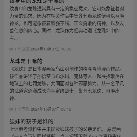
纹身用的龙珠是干嘛的
纹身中的龙珠通常具有一定的象征意义。它可能象征着对
力量的追求，因为在相关作品中集齐七颗龙珠便可以召唤
神龙。也可能象征着坚强不屈、正义勇敢的精神，以及友
善仁慈的内心。同时，龙珠作为经典动漫《龙珠》中的
主...
1 个回答
2024年10月07日 10:35
龙珠是干嘛的
《龙珠》是日本漫画家鸟山明创作的格斗冒险漫画作品。
该作品讲述了孙悟空与布尔玛、克林等人一起寻找散落在
地球上的七颗龙珠，共同面对各种邪恶势力，从一名平凡
的武道家逐渐成长为宇宙级战士，集齐七龙珠，召唤出
神...
1 个回答
2024年10月07日 00:15
狐妹的孩子是谁的
上述参考资料中并未提及狐妹孩子的父亲是谁。 原漫画
《一人之下》同样精彩，点击按钮下载 App 立享精彩内