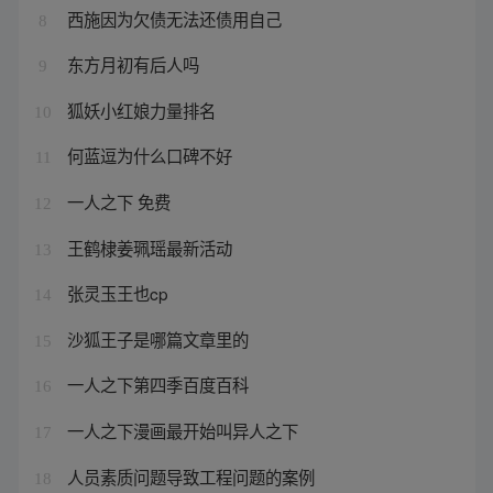
西施因为欠债无法还债用自己
8
东方月初有后人吗
9
狐妖小红娘力量排名
10
何蓝逗为什么口碑不好
11
一人之下 免费
12
王鹤棣姜珮瑶最新活动
13
张灵玉王也cp
14
沙狐王子是哪篇文章里的
15
一人之下第四季百度百科
16
一人之下漫画最开始叫异人之下
17
人员素质问题导致工程问题的案例
18