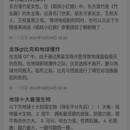
东方淮竹是女性。在《狐妖小红娘》中，东方淮竹是《竹
业篇》的女主角，出身名门世家，是东方家长女、王权夫
人、王权富贵之母。 等待电视剧的同时，也可以点击下方
链接来阅读《狐妖小红娘》原著提前了解剧情了...
1 个回答
2024年09月28日 03:23
龙珠gt比克和地球爆炸
在龙珠 GT 中，由于通过黑星龙珠许愿导致地球面临毁灭
的危险。在地球即将爆炸之际，比克选择不离开，要与地
球共同毁灭。临死之前，比克与悟饭进行了隔空对话做最
后的告别。
1 个回答
2024年09月24日 02:46
地球十大最强生物
以下为地球十大较强生物（排名不分先后）： 1. 大象：陆
地最大生物。 2. 犀牛：拥有最坚硬的皮肤，防御力高，犀
牛角杀伤力大。 3. 河马：咬合力强，性情狂躁。 4. 长颈
鹿：踢力最大，一脚可踢倒一棵...