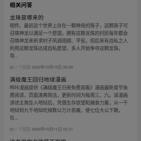
相关问答
龙珠是哪来的
相传，最初这个世界上存在一颗神奇的珠子，这颗珠子可
召唤神龙以满足一个愿望。拥有这颗龙珠的村民每年都会
召唤神龙来祈求村子风调雨顺、平安。但后来有自私之人
利用这颗龙珠达成自私愿望，多人开始争夺这颗龙珠，
导...
1 个回答
2024年10月15日 06:26
满级魔王回归地球漫画
哔咔漫画提供《满级魔王归来免费观看》漫画最新章节免
费阅读，页面清爽简洁，更新时间为每周三、六。该漫画
讲述主角坠入地狱后，凭借生存欲望和捕食力量，从一千
地狱到九千地狱吃掉数以万计恶魔，使七位大公下跪，
在...
1 个回答
2024年10月11日 03:21