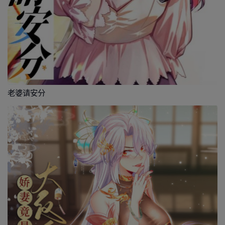
老婆请安分