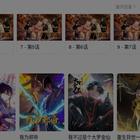
展开目录
7 - 第5话
8 - 第6话
9 - 第7话
我为邪帝
我不过是个大罗金仙
重生异世