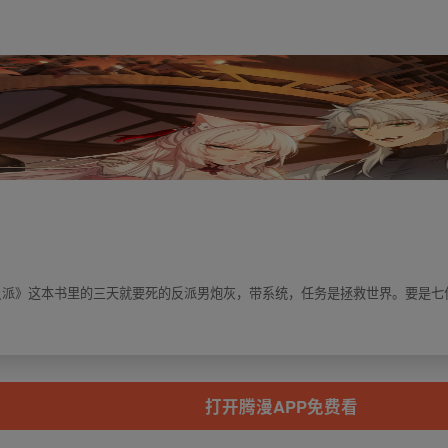
派》这本书里的三天就要死的反派男炮灰，带系统，任务是拯救世界。要是七
打开腾漫APP免费看