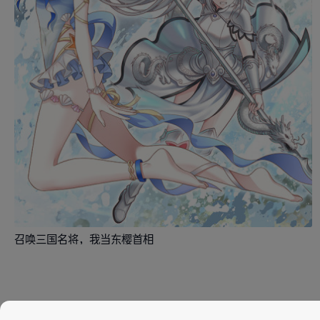
召唤三国名将，我当东樱首相