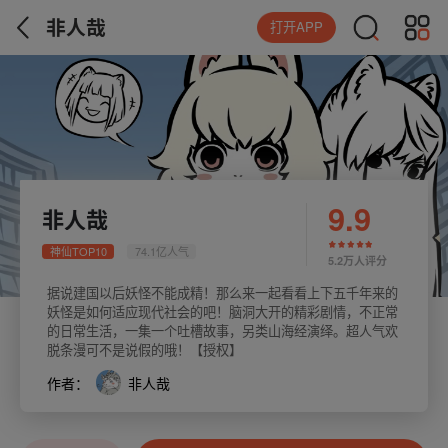
非人哉
打开APP
9.9
非人哉
神仙TOP10
74.1亿人气
5.2万人评分
据说建国以后妖怪不能成精！那么来一起看看上下五千年来的
妖怪是如何适应现代社会的吧！脑洞大开的精彩剧情，不正常
的日常生活，一集一个吐槽故事，另类山海经演绎。超人气欢
脱条漫可不是说假的哦！【授权】
作者：
非人哉