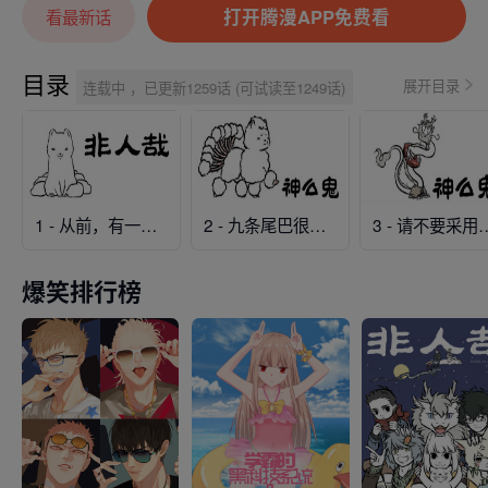
打开腾漫APP免费看
看最新话
目录
展开目录
连载中 ，已更新1259话 (可试读至1249话)
1 - 从前，有一只九尾狐
2 - 九条尾巴很艰难
3 - 请不要采用无
爆笑排行榜