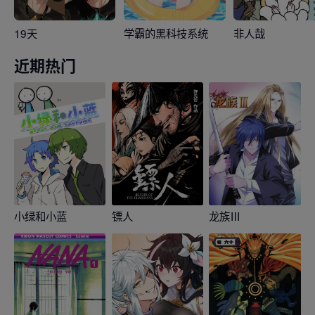
19天
学霸的黑科技系统
非人哉
近期热门
小绿和小蓝
镖人
龙族Ⅲ